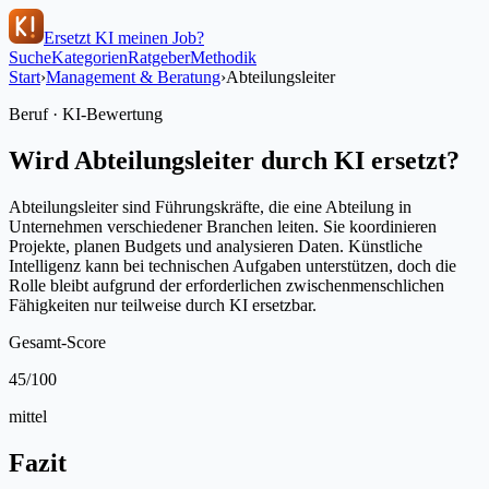
Ersetzt KI meinen Job?
Suche
Kategorien
Ratgeber
Methodik
Start
›
Management & Beratung
›
Abteilungsleiter
Beruf · KI-Bewertung
Wird
Abteilungsleiter
durch KI ersetzt?
Abteilungsleiter sind Führungskräfte, die eine Abteilung in
Unternehmen verschiedener Branchen leiten. Sie koordinieren
Projekte, planen Budgets und analysieren Daten. Künstliche
Intelligenz kann bei technischen Aufgaben unterstützen, doch die
Rolle bleibt aufgrund der erforderlichen zwischenmenschlichen
Fähigkeiten nur teilweise durch KI ersetzbar.
Gesamt-Score
45
/100
mittel
Fazit