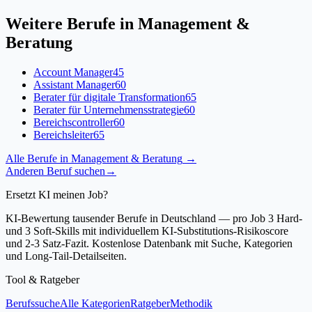
Weitere Berufe in
Management &
Beratung
Account Manager
45
Assistant Manager
60
Berater für digitale Transformation
65
Berater für Unternehmensstrategie
60
Bereichscontroller
60
Bereichsleiter
65
Alle Berufe in
Management & Beratung
→
Anderen Beruf suchen
→
Ersetzt KI meinen Job?
KI-Bewertung tausender Berufe in Deutschland — pro Job 3 Hard-
und 3 Soft-Skills mit individuellem KI-Substitutions-Risikoscore
und 2-3 Satz-Fazit. Kostenlose Datenbank mit Suche, Kategorien
und Long-Tail-Detailseiten.
Tool & Ratgeber
Berufssuche
Alle Kategorien
Ratgeber
Methodik