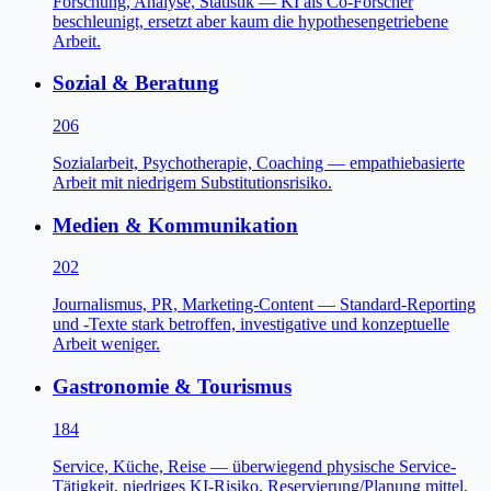
Forschung, Analyse, Statistik — KI als Co-Forscher
beschleunigt, ersetzt aber kaum die hypothesengetriebene
Arbeit.
Sozial & Beratung
206
Sozialarbeit, Psychotherapie, Coaching — empathiebasierte
Arbeit mit niedrigem Substitutionsrisiko.
Medien & Kommunikation
202
Journalismus, PR, Marketing-Content — Standard-Reporting
und -Texte stark betroffen, investigative und konzeptuelle
Arbeit weniger.
Gastronomie & Tourismus
184
Service, Küche, Reise — überwiegend physische Service-
Tätigkeit, niedriges KI-Risiko, Reservierung/Planung mittel.