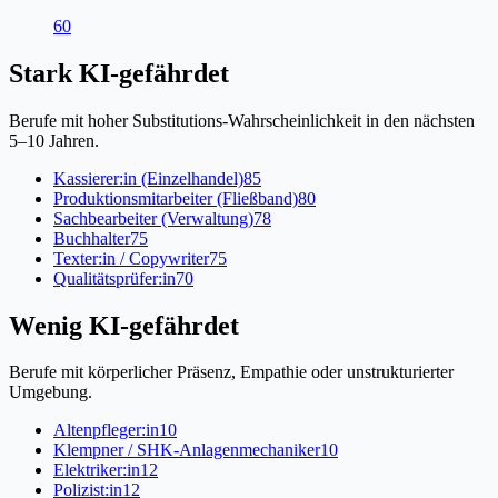
60
Stark KI-gefährdet
Berufe mit hoher Substitutions-Wahrscheinlichkeit in den nächsten
5–10 Jahren.
Kassierer:in (Einzelhandel)
85
Produktionsmitarbeiter (Fließband)
80
Sachbearbeiter (Verwaltung)
78
Buchhalter
75
Texter:in / Copywriter
75
Qualitätsprüfer:in
70
Wenig KI-gefährdet
Berufe mit körperlicher Präsenz, Empathie oder unstrukturierter
Umgebung.
Altenpfleger:in
10
Klempner / SHK-Anlagenmechaniker
10
Elektriker:in
12
Polizist:in
12