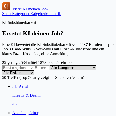
Ersetzt KI meinen Job?
Suche
Kategorien
Ratgeber
Methodik
KI-Substituierbarkeit
Ersetzt KI deinen Job?
Eine KI bewertet die KI-Substituierbarkeit von
4437
Berufen — pro
Job 3 Hard-Skills, 3 Soft-Skills mit Einzel-Risikoscore und ein
klares Fazit. Kostenlos, ohne Anmeldung.
25
gering
2534
mittel
1873
hoch
5
sehr hoch
50
Treffer
(Top 50 angezeigt — Suche verfeinern)
3D-Artist
Kreativ & Design
45
Abteilungsleiter