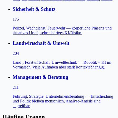
Sicherheit & Schutz
175
Polizei, Wachdienst, Feuerwehr — körperliche Präsenz und
situatives Urteil, sehr niedriges KI-Risiko.
Landwirtschaft & Umwelt
204
Land-, Forstwirtschaft, Umwelttechnik — Robotik + KI im
Vormarsch, viele Aufgaben aber stark kontextabhängig.
Management & Beratung
211
Führung, Strategie, Unternehmensberatung — Entscheidung
und Politik bleiben menschlich, Analyse-Anteile sind
angreifbar.
Häufige Fragen