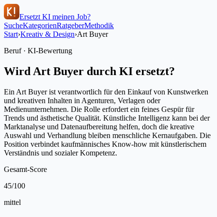
Ersetzt KI meinen Job?
Suche
Kategorien
Ratgeber
Methodik
Start
›
Kreativ & Design
›
Art Buyer
Beruf · KI-Bewertung
Wird
Art Buyer
durch KI ersetzt?
Ein Art Buyer ist verantwortlich für den Einkauf von Kunstwerken
und kreativen Inhalten in Agenturen, Verlagen oder
Medienunternehmen. Die Rolle erfordert ein feines Gespür für
Trends und ästhetische Qualität. Künstliche Intelligenz kann bei der
Marktanalyse und Datenaufbereitung helfen, doch die kreative
Auswahl und Verhandlung bleiben menschliche Kernaufgaben. Die
Position verbindet kaufmännisches Know-how mit künstlerischem
Verständnis und sozialer Kompetenz.
Gesamt-Score
45
/100
mittel