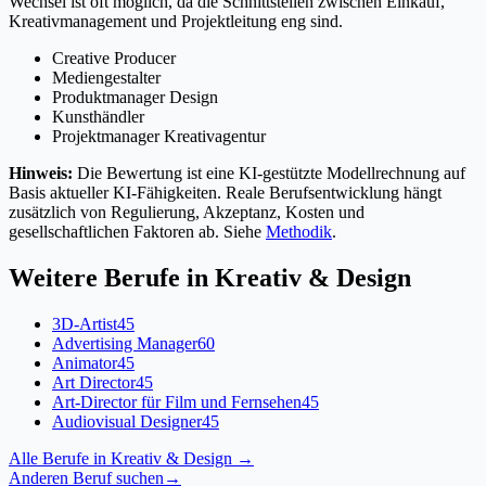
Wechsel ist oft möglich, da die Schnittstellen zwischen Einkauf,
Kreativmanagement und Projektleitung eng sind.
Creative Producer
Mediengestalter
Produktmanager Design
Kunsthändler
Projektmanager Kreativagentur
Hinweis:
Die Bewertung ist eine KI-gestützte Modellrechnung auf
Basis aktueller KI-Fähigkeiten. Reale Berufsentwicklung hängt
zusätzlich von Regulierung, Akzeptanz, Kosten und
gesellschaftlichen Faktoren ab. Siehe
Methodik
.
Weitere Berufe in
Kreativ & Design
3D-Artist
45
Advertising Manager
60
Animator
45
Art Director
45
Art-Director für Film und Fernsehen
45
Audiovisual Designer
45
Alle Berufe in
Kreativ & Design
→
Anderen Beruf suchen
→