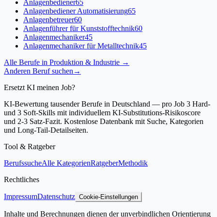
Anlagenbediener
65
Anlagenbediener Automatisierung
65
Anlagenbetreuer
60
Anlagenführer für Kunststofftechnik
60
Anlagenmechaniker
45
Anlagenmechaniker für Metalltechnik
45
Alle Berufe in
Produktion & Industrie
→
Anderen Beruf suchen
→
Ersetzt KI meinen Job?
KI-Bewertung tausender Berufe in Deutschland — pro Job 3 Hard-
und 3 Soft-Skills mit individuellem KI-Substitutions-Risikoscore
und 2-3 Satz-Fazit. Kostenlose Datenbank mit Suche, Kategorien
und Long-Tail-Detailseiten.
Tool & Ratgeber
Berufssuche
Alle Kategorien
Ratgeber
Methodik
Rechtliches
Impressum
Datenschutz
Cookie-Einstellungen
Inhalte und Berechnungen dienen der unverbindlichen Orientierung