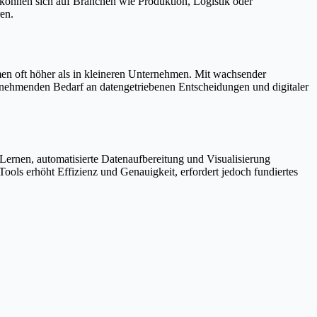
 können sich auf Branchen wie Produktion, Logistik oder
en.
mmen oft höher als in kleineren Unternehmen. Mit wachsender
zunehmenden Bedarf an datengetriebenen Entscheidungen und digitaler
 Lernen, automatisierte Datenaufbereitung und Visualisierung
ools erhöht Effizienz und Genauigkeit, erfordert jedoch fundiertes