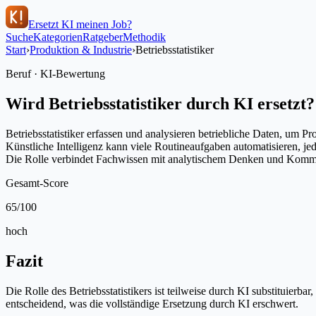
Ersetzt KI meinen Job?
Suche
Kategorien
Ratgeber
Methodik
Start
›
Produktion & Industrie
›
Betriebsstatistiker
Beruf · KI-Bewertung
Wird
Betriebsstatistiker
durch KI ersetzt?
Betriebsstatistiker erfassen und analysieren betriebliche Daten, um
Künstliche Intelligenz kann viele Routineaufgaben automatisieren, 
Die Rolle verbindet Fachwissen mit analytischem Denken und Kommun
Gesamt-Score
65
/100
hoch
Fazit
Die Rolle des Betriebsstatistikers ist teilweise durch KI substituie
entscheidend, was die vollständige Ersetzung durch KI erschwert.