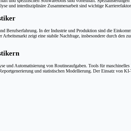
ft und spezifischen Softwaretools sind vorteilhaft. Spezialisierungen
yse und interdisziplinäre Zusammenarbeit sind wichtige Karrierefaktor
stiker
n und Berufserfahrung. In der Industrie und Produktion sind die Einko
er Arbeitsmarkt zeigt eine stabile Nachfrage, insbesondere durch den 
stikern
analyse und Automatisierung von Routineaufgaben. Tools für maschinelles
 Reportgenerierung und statistischen Modellierung. Der Einsatz von KI-T