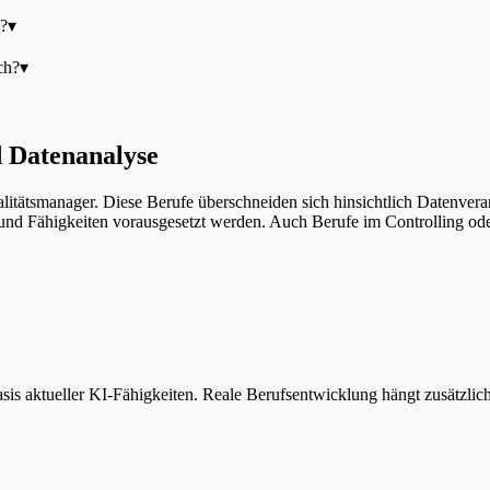
n?
▾
ch?
▾
d Datenanalyse
itätsmanager. Diese Berufe überschneiden sich hinsichtlich Datenverar
e und Fähigkeiten vorausgesetzt werden. Auch Berufe im Controlling 
is aktueller KI-Fähigkeiten. Reale Berufsentwicklung hängt zusätzlic