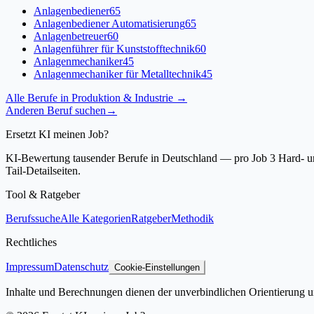
Anlagenbediener
65
Anlagenbediener Automatisierung
65
Anlagenbetreuer
60
Anlagenführer für Kunststofftechnik
60
Anlagenmechaniker
45
Anlagenmechaniker für Metalltechnik
45
Alle Berufe in
Produktion & Industrie
→
Anderen Beruf suchen
→
Ersetzt KI meinen Job?
KI-Bewertung tausender Berufe in Deutschland — pro Job 3 Hard- und
Tail-Detailseiten.
Tool & Ratgeber
Berufssuche
Alle Kategorien
Ratgeber
Methodik
Rechtliches
Impressum
Datenschutz
Cookie-Einstellungen
Inhalte und Berechnungen dienen der unverbindlichen Orientierung un