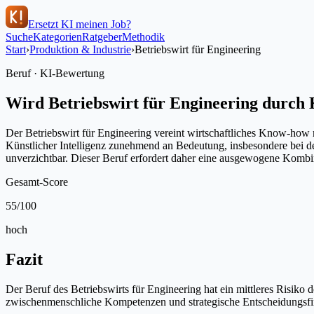
Ersetzt KI meinen Job?
Suche
Kategorien
Ratgeber
Methodik
Start
›
Produktion & Industrie
›
Betriebswirt für Engineering
Beruf · KI-Bewertung
Wird
Betriebswirt für Engineering
durch K
Der Betriebswirt für Engineering vereint wirtschaftliches Know-how 
Künstlicher Intelligenz zunehmend an Bedeutung, insbesondere bei d
unverzichtbar. Dieser Beruf erfordert daher eine ausgewogene Kombi
Gesamt-Score
55
/100
hoch
Fazit
Der Beruf des Betriebswirts für Engineering hat ein mittleres Risik
zwischenmenschliche Kompetenzen und strategische Entscheidungsfi