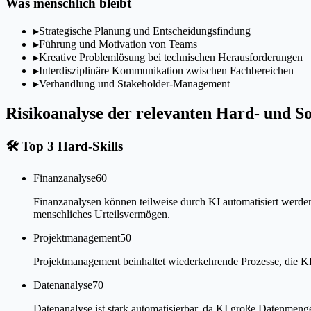
Was menschlich bleibt
▸
Strategische Planung und Entscheidungsfindung
▸
Führung und Motivation von Teams
▸
Kreative Problemlösung bei technischen Herausforderungen
▸
Interdisziplinäre Kommunikation zwischen Fachbereichen
▸
Verhandlung und Stakeholder-Management
Risikoanalyse der relevanten Hard- und Sof
🛠
Top 3 Hard-Skills
Finanzanalyse
60
Finanzanalysen können teilweise durch KI automatisiert werd
menschliches Urteilsvermögen.
Projektmanagement
50
Projektmanagement beinhaltet wiederkehrende Prozesse, die KI
Datenanalyse
70
Datenanalyse ist stark automatisierbar, da KI große Datenmeng