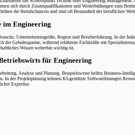
chaftslehre mit Schwerpunkt Technik oder Engineering Management. Au
önnen sich durch Zusatzqualifikationen und Weiterbildungen zum Betrie
höhen die Berufschancen und sind oft Bestandteil der beruflichen Wei
e im Engineering
 Branche, Unternehmensgröße, Region und Berufserfahrung. In der Indus
reich der Gehaltsspanne, während erfahrene Fachkräfte mit Spezialisie
haftliches Wissen weiterhin wichtig ist.
 Betriebswirts für Engineering
rarbeitung, Analyse und Planung. Beispielsweise helfen Business-Intel
tern. In der Projektplanung können KI-gestützte Softwarelösungen Res
icher Expertise.