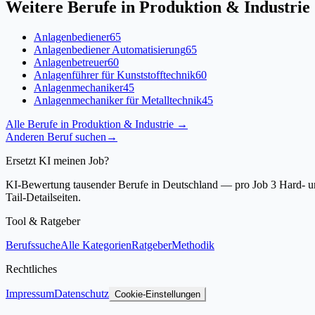
Weitere Berufe in
Produktion & Industrie
Anlagenbediener
65
Anlagenbediener Automatisierung
65
Anlagenbetreuer
60
Anlagenführer für Kunststofftechnik
60
Anlagenmechaniker
45
Anlagenmechaniker für Metalltechnik
45
Alle Berufe in
Produktion & Industrie
→
Anderen Beruf suchen
→
Ersetzt KI meinen Job?
KI-Bewertung tausender Berufe in Deutschland — pro Job 3 Hard- und
Tail-Detailseiten.
Tool & Ratgeber
Berufssuche
Alle Kategorien
Ratgeber
Methodik
Rechtliches
Impressum
Datenschutz
Cookie-Einstellungen