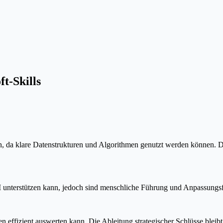
t-Skills
en, da klare Datenstrukturen und Algorithmen genutzt werden können. 
 unterstützen kann, jedoch sind menschliche Führung und Anpassungsfä
en effizient auswerten kann. Die Ableitung strategischer Schlüsse blei