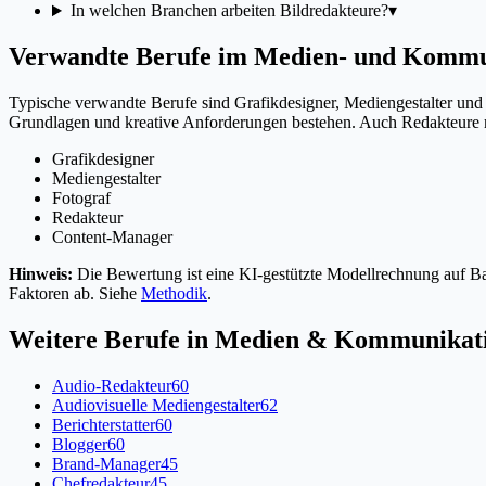
In welchen Branchen arbeiten Bildredakteure?
▾
Verwandte Berufe im Medien- und Kommu
Typische verwandte Berufe sind Grafikdesigner, Mediengestalter und 
Grundlagen und kreative Anforderungen bestehen. Auch Redakteure mi
Grafikdesigner
Mediengestalter
Fotograf
Redakteur
Content-Manager
Hinweis:
Die Bewertung ist eine KI-gestützte Modellrechnung auf Bas
Faktoren ab. Siehe
Methodik
.
Weitere Berufe in
Medien & Kommunikat
Audio-Redakteur
60
Audiovisuelle Mediengestalter
62
Berichterstatter
60
Blogger
60
Brand-Manager
45
Chefredakteur
45