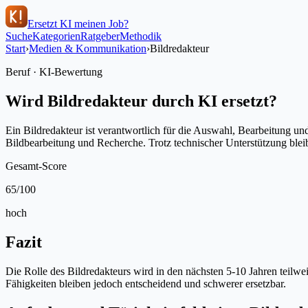
Ersetzt KI meinen Job?
Suche
Kategorien
Ratgeber
Methodik
Start
›
Medien & Kommunikation
›
Bildredakteur
Beruf · KI-Bewertung
Wird
Bildredakteur
durch KI ersetzt?
Ein Bildredakteur ist verantwortlich für die Auswahl, Bearbeitung 
Bildbearbeitung und Recherche. Trotz technischer Unterstützung ble
Gesamt-Score
65
/100
hoch
Fazit
Die Rolle des Bildredakteurs wird in den nächsten 5-10 Jahren teilw
Fähigkeiten bleiben jedoch entscheidend und schwerer ersetzbar.