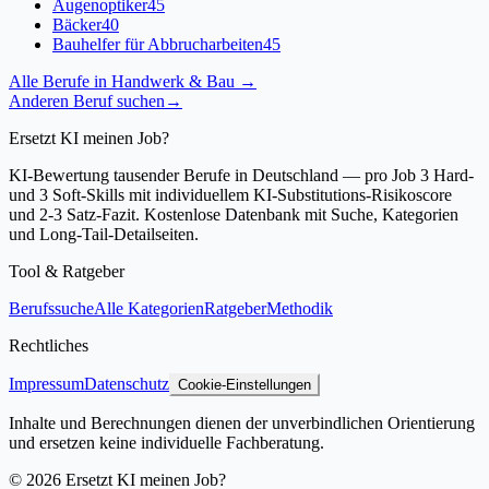
Augenoptiker
45
Bäcker
40
Bauhelfer für Abbrucharbeiten
45
Alle Berufe in
Handwerk & Bau
→
Anderen Beruf suchen
→
Ersetzt KI meinen Job?
KI-Bewertung tausender Berufe in Deutschland — pro Job 3 Hard-
und 3 Soft-Skills mit individuellem KI-Substitutions-Risikoscore
und 2-3 Satz-Fazit. Kostenlose Datenbank mit Suche, Kategorien
und Long-Tail-Detailseiten.
Tool & Ratgeber
Berufssuche
Alle Kategorien
Ratgeber
Methodik
Rechtliches
Impressum
Datenschutz
Cookie-Einstellungen
Inhalte und Berechnungen dienen der unverbindlichen Orientierung
und ersetzen keine individuelle Fachberatung.
©
2026
Ersetzt KI meinen Job?