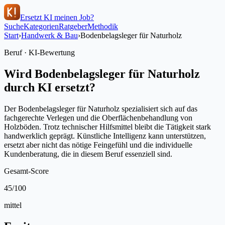
Ersetzt KI meinen Job?
Suche
Kategorien
Ratgeber
Methodik
Start
›
Handwerk & Bau
›
Bodenbelagsleger für Naturholz
Beruf · KI-Bewertung
Wird
Bodenbelagsleger für Naturholz
durch KI ersetzt?
Der Bodenbelagsleger für Naturholz spezialisiert sich auf das
fachgerechte Verlegen und die Oberflächenbehandlung von
Holzböden. Trotz technischer Hilfsmittel bleibt die Tätigkeit stark
handwerklich geprägt. Künstliche Intelligenz kann unterstützen,
ersetzt aber nicht das nötige Feingefühl und die individuelle
Kundenberatung, die in diesem Beruf essenziell sind.
Gesamt-Score
45
/100
mittel