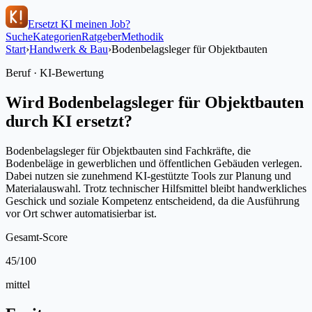
Ersetzt KI meinen Job?
Suche
Kategorien
Ratgeber
Methodik
Start
›
Handwerk & Bau
›
Bodenbelagsleger für Objektbauten
Beruf · KI-Bewertung
Wird
Bodenbelagsleger für Objektbauten
durch KI ersetzt?
Bodenbelagsleger für Objektbauten sind Fachkräfte, die
Bodenbeläge in gewerblichen und öffentlichen Gebäuden verlegen.
Dabei nutzen sie zunehmend KI-gestützte Tools zur Planung und
Materialauswahl. Trotz technischer Hilfsmittel bleibt handwerkliches
Geschick und soziale Kompetenz entscheidend, da die Ausführung
vor Ort schwer automatisierbar ist.
Gesamt-Score
45
/100
mittel