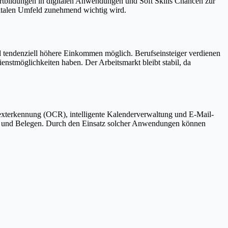
tbildungen in digitalen Anwendungen und Soft Skills Chancen zur
gitalen Umfeld zunehmend wichtig wird.
nd tendenziell höhere Einkommen möglich. Berufseinsteiger verdienen
enstmöglichkeiten haben. Der Arbeitsmarkt bleibt stabil, da
 Texterkennung (OCR), intelligente Kalenderverwaltung und E-Mail-
gen und Belegen. Durch den Einsatz solcher Anwendungen können