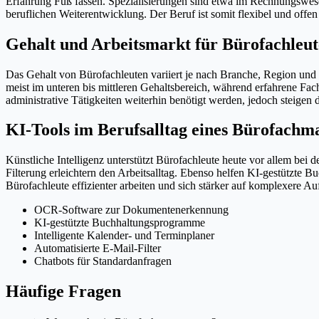
Erfahrung Fuß fassen. Spezialisierungen sind etwa im Rechnungswes
beruflichen Weiterentwicklung. Der Beruf ist somit flexibel und off
Gehalt und Arbeitsmarkt für Bürofachleut
Das Gehalt von Bürofachleuten variiert je nach Branche, Region und 
meist im unteren bis mittleren Gehaltsbereich, während erfahrene Fac
administrative Tätigkeiten weiterhin benötigt werden, jedoch steigen
KI-Tools im Berufsalltag eines Bürofachm
Künstliche Intelligenz unterstützt Bürofachleute heute vor allem be
Filterung erleichtern den Arbeitsalltag. Ebenso helfen KI-gestütz
Bürofachleute effizienter arbeiten und sich stärker auf komplexere A
OCR-Software zur Dokumentenerkennung
KI-gestützte Buchhaltungsprogramme
Intelligente Kalender- und Terminplaner
Automatisierte E-Mail-Filter
Chatbots für Standardanfragen
Häufige Fragen