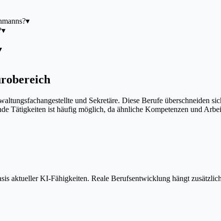
chmanns?
▾
?
▾
▾
ürobereich
altungsfachangestellte und Sekretäre. Diese Berufe überschneiden si
nde Tätigkeiten ist häufig möglich, da ähnliche Kompetenzen und Arb
is aktueller KI-Fähigkeiten. Reale Berufsentwicklung hängt zusätzlic