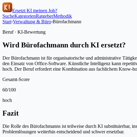
Ersetzt KI meinen Job?
Suche
Kategorien
Ratgeber
Methodik
Start
›
Verwaltung & Büro
›
Bürofachmann
Beruf · KI-Bewertung
Wird
Bürofachmann
durch KI ersetzt?
Der Bürofachmann ist für organisatorische und administrative Täti
den Einsatz von Office-Software. Künstliche Intelligenz kann repet
hoch. Der Beruf erfordert eine Kombination aus fachlichem Know-h
Gesamt-Score
60
/100
hoch
Fazit
Die Rolle des Bürofachmanns ist teilweise durch KI substituierbar
Problemlösungen weiterhin entscheidend und schwer ersetzbar.