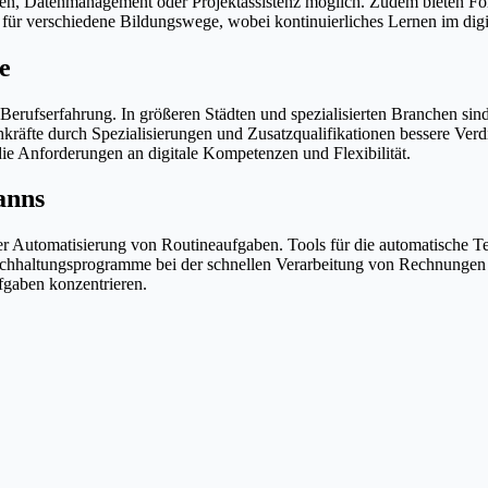
en, Datenmanagement oder Projektassistenz möglich. Zudem bieten For
en für verschiedene Bildungswege, wobei kontinuierliches Lernen im di
e
Berufserfahrung. In größeren Städten und spezialisierten Branchen si
hkräfte durch Spezialisierungen und Zusatzqualifikationen bessere Verdi
 die Anforderungen an digitale Kompetenzen und Flexibilität.
anns
i der Automatisierung von Routineaufgaben. Tools für die automatische
te Buchhaltungsprogramme bei der schnellen Verarbeitung von Rechnun
ufgaben konzentrieren.