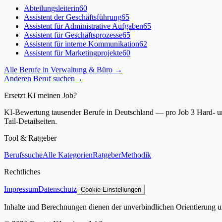
Abteilungsleiterin
60
Assistent der Geschäftsführung
65
Assistent für Administrative Aufgaben
65
Assistent für Geschäftsprozesse
65
Assistent für interne Kommunikation
62
Assistent für Marketingprojekte
60
Alle Berufe in
Verwaltung & Büro
→
Anderen Beruf suchen
→
Ersetzt KI meinen Job?
KI-Bewertung tausender Berufe in Deutschland — pro Job 3 Hard- und
Tail-Detailseiten.
Tool & Ratgeber
Berufssuche
Alle Kategorien
Ratgeber
Methodik
Rechtliches
Impressum
Datenschutz
Cookie-Einstellungen
Inhalte und Berechnungen dienen der unverbindlichen Orientierung un