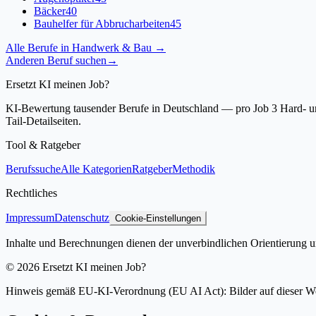
Bäcker
40
Bauhelfer für Abbrucharbeiten
45
Alle Berufe in
Handwerk & Bau
→
Anderen Beruf suchen
→
Ersetzt KI meinen Job?
KI-Bewertung tausender Berufe in Deutschland — pro Job 3 Hard- und
Tail-Detailseiten.
Tool & Ratgeber
Berufssuche
Alle Kategorien
Ratgeber
Methodik
Rechtliches
Impressum
Datenschutz
Cookie-Einstellungen
Inhalte und Berechnungen dienen der unverbindlichen Orientierung un
©
2026
Ersetzt KI meinen Job?
Hinweis gemäß EU-KI-Verordnung (EU AI Act): Bilder auf dieser Websit