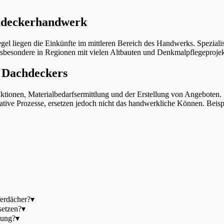
chdeckerhandwerk
gel liegen die Einkünfte im mittleren Bereich des Handwerks. Speziali
 insbesondere in Regionen mit vielen Altbauten und Denkmalpflegeproje
s Dachdeckers
ruktionen, Materialbedarfsermittlung und der Erstellung von Angebote
rative Prozesse, ersetzen jedoch nicht das handwerkliche Können. Bei
ferdächer?
▾
setzen?
▾
rung?
▾