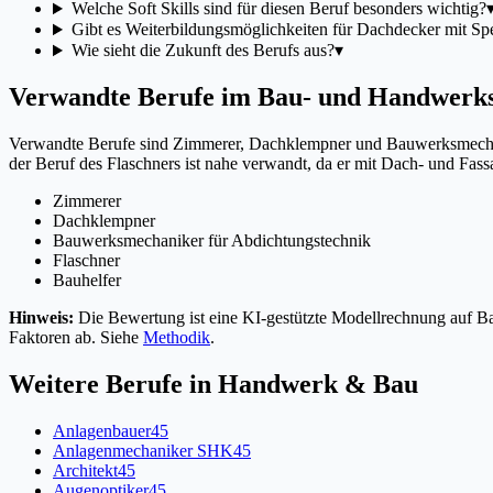
Welche Soft Skills sind für diesen Beruf besonders wichtig?
Gibt es Weiterbildungsmöglichkeiten für Dachdecker mit Spe
Wie sieht die Zukunft des Berufs aus?
▾
Verwandte Berufe im Bau- und Handwerks
Verwandte Berufe sind Zimmerer, Dachklempner und Bauwerksmechanik
der Beruf des Flaschners ist nahe verwandt, da er mit Dach- und Fas
Zimmerer
Dachklempner
Bauwerksmechaniker für Abdichtungstechnik
Flaschner
Bauhelfer
Hinweis:
Die Bewertung ist eine KI-gestützte Modellrechnung auf Bas
Faktoren ab. Siehe
Methodik
.
Weitere Berufe in
Handwerk & Bau
Anlagenbauer
45
Anlagenmechaniker SHK
45
Architekt
45
Augenoptiker
45