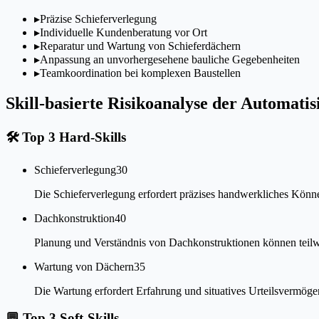
▸
Präzise Schieferverlegung
▸
Individuelle Kundenberatung vor Ort
▸
Reparatur und Wartung von Schieferdächern
▸
Anpassung an unvorhergesehene bauliche Gegebenheiten
▸
Teamkoordination bei komplexen Baustellen
Skill-basierte Risikoanalyse der Automati
🛠
Top 3 Hard-Skills
Schieferverlegung
30
Die Schieferverlegung erfordert präzises handwerkliches Kön
Dachkonstruktion
40
Planung und Verständnis von Dachkonstruktionen können teilwei
Wartung von Dächern
35
Die Wartung erfordert Erfahrung und situatives Urteilsvermöge
💬
Top 3 Soft-Skills