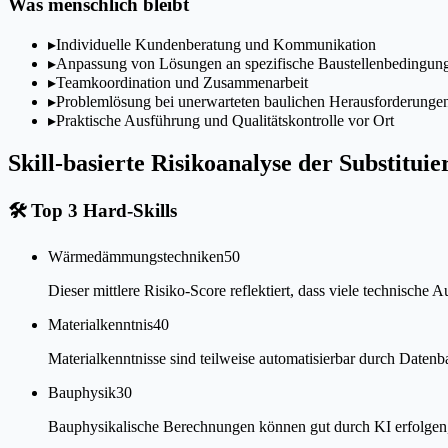
Was menschlich bleibt
▸
Individuelle Kundenberatung und Kommunikation
▸
Anpassung von Lösungen an spezifische Baustellenbedingun
▸
Teamkoordination und Zusammenarbeit
▸
Problemlösung bei unerwarteten baulichen Herausforderunge
▸
Praktische Ausführung und Qualitätskontrolle vor Ort
Skill-basierte Risikoanalyse der Substituie
🛠
Top 3 Hard-Skills
Wärmedämmungstechniken
50
Dieser mittlere Risiko-Score reflektiert, dass viele technisch
Materialkenntnis
40
Materialkenntnisse sind teilweise automatisierbar durch Date
Bauphysik
30
Bauphysikalische Berechnungen können gut durch KI erfolgen, w