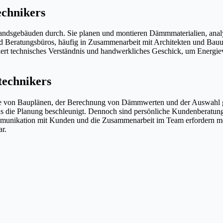
echnikers
sgebäuden durch. Sie planen und montieren Dämmmaterialien, analy
und Beratungsbüros, häufig in Zusammenarbeit mit Architekten und Ba
dert technisches Verständnis und handwerkliches Geschick, um Energie
technikers
se von Bauplänen, der Berechnung von Dämmwerten und der Auswahl gee
as die Planung beschleunigt. Dennoch sind persönliche Kundenberatun
munikation mit Kunden und die Zusammenarbeit im Team erfordern mensc
ar.