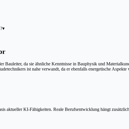
h?
▾
or
r Bauleiter, da sie ähnliche Kenntnisse in Bauphysik und Materialkund
detechnikers ist nahe verwandt, da er ebenfalls energetische Aspekte
is aktueller KI-Fähigkeiten. Reale Berufsentwicklung hängt zusätzlic