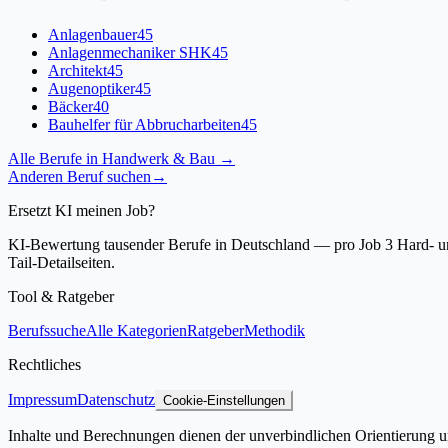
Anlagenbauer
45
Anlagenmechaniker SHK
45
Architekt
45
Augenoptiker
45
Bäcker
40
Bauhelfer für Abbrucharbeiten
45
Alle Berufe in
Handwerk & Bau
→
Anderen Beruf suchen
→
Ersetzt KI meinen Job?
KI-Bewertung tausender Berufe in Deutschland — pro Job 3 Hard- und
Tail-Detailseiten.
Tool & Ratgeber
Berufssuche
Alle Kategorien
Ratgeber
Methodik
Rechtliches
Impressum
Datenschutz
Cookie-Einstellungen
Inhalte und Berechnungen dienen der unverbindlichen Orientierung un