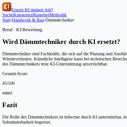
Ersetzt KI meinen Job?
Suche
Kategorien
Ratgeber
Methodik
Start
›
Handwerk & Bau
›
Dämmtechniker
Beruf · KI-Bewertung
Wird
Dämmtechniker
durch KI ersetzt?
Dämmtechniker sind Fachkräfte, die sich auf die Planung und Ausfü
Wärmeverlusten. Künstliche Intelligenz kann bei technischen Berechnu
des Dämmtechnikers trotz KI-Unterstützung unverzichtbar.
Gesamt-Score
45
/100
mittel
Fazit
Die Rolle des Dämmtechnikers ist teilweise durch KI unterstützbar, 
Substituierbarkeit begrenzt.