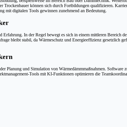
Ausbildung, beispielsweise im Bereich Bau oder Dämmtechnik. Weite
r Trockenbauer können sich durch Fortbildungen qualifizieren. Karri
ng mit digitalen Tools gewinnen zunehmend an Bedeutung.
ker
 Erfahrung. In der Regel bewegt es sich in einem mittleren Bereich 
age bleibt stabil, da Wärmeschutz und Energieeffizienz gesetzlich ge
kern
bei der Planung und Simulation von Wärmedämmmaßnahmen. Software zu
jektmanagement-Tools mit KI-Funktionen optimieren die Teamkoordinati