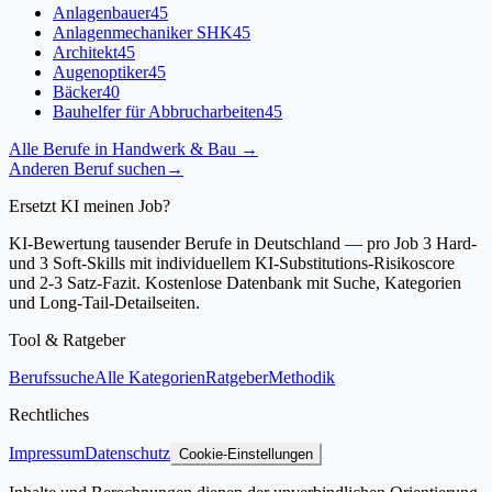
Anlagenbauer
45
Anlagenmechaniker SHK
45
Architekt
45
Augenoptiker
45
Bäcker
40
Bauhelfer für Abbrucharbeiten
45
Alle Berufe in
Handwerk & Bau
→
Anderen Beruf suchen
→
Ersetzt KI meinen Job?
KI-Bewertung tausender Berufe in Deutschland — pro Job 3 Hard-
und 3 Soft-Skills mit individuellem KI-Substitutions-Risikoscore
und 2-3 Satz-Fazit. Kostenlose Datenbank mit Suche, Kategorien
und Long-Tail-Detailseiten.
Tool & Ratgeber
Berufssuche
Alle Kategorien
Ratgeber
Methodik
Rechtliches
Impressum
Datenschutz
Cookie-Einstellungen