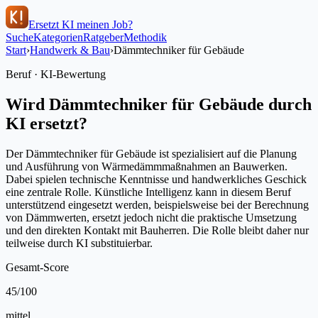
Ersetzt KI meinen Job?
Suche
Kategorien
Ratgeber
Methodik
Start
›
Handwerk & Bau
›
Dämmtechniker für Gebäude
Beruf · KI-Bewertung
Wird
Dämmtechniker für Gebäude
durch
KI ersetzt?
Der Dämmtechniker für Gebäude ist spezialisiert auf die Planung
und Ausführung von Wärmedämmmaßnahmen an Bauwerken.
Dabei spielen technische Kenntnisse und handwerkliches Geschick
eine zentrale Rolle. Künstliche Intelligenz kann in diesem Beruf
unterstützend eingesetzt werden, beispielsweise bei der Berechnung
von Dämmwerten, ersetzt jedoch nicht die praktische Umsetzung
und den direkten Kontakt mit Bauherren. Die Rolle bleibt daher nur
teilweise durch KI substituierbar.
Gesamt-Score
45
/100
mittel