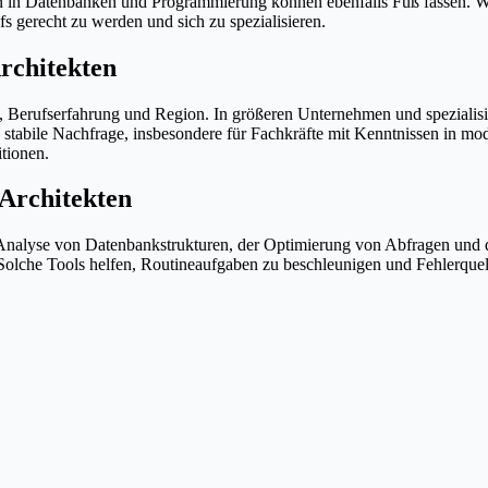
ssen in Datenbanken und Programmierung können ebenfalls Fuß fassen.
gerecht zu werden und sich zu spezialisieren.
rchitekten
, Berufserfahrung und Region. In größeren Unternehmen und spezialisi
e stabile Nachfrage, insbesondere für Fachkräfte mit Kenntnissen in mo
itionen.
-Architekten
 Analyse von Datenbankstrukturen, der Optimierung von Abfragen und
. Solche Tools helfen, Routineaufgaben zu beschleunigen und Fehlerque