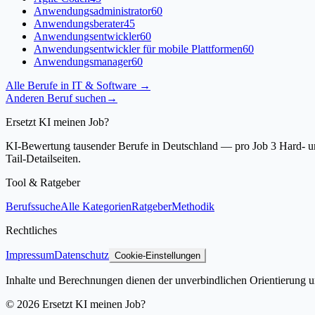
Anwendungsadministrator
60
Anwendungsberater
45
Anwendungsentwickler
60
Anwendungsentwickler für mobile Plattformen
60
Anwendungsmanager
60
Alle Berufe in
IT & Software
→
Anderen Beruf suchen
→
Ersetzt KI meinen Job?
KI-Bewertung tausender Berufe in Deutschland — pro Job 3 Hard- und
Tail-Detailseiten.
Tool & Ratgeber
Berufssuche
Alle Kategorien
Ratgeber
Methodik
Rechtliches
Impressum
Datenschutz
Cookie-Einstellungen
Inhalte und Berechnungen dienen der unverbindlichen Orientierung un
©
2026
Ersetzt KI meinen Job?