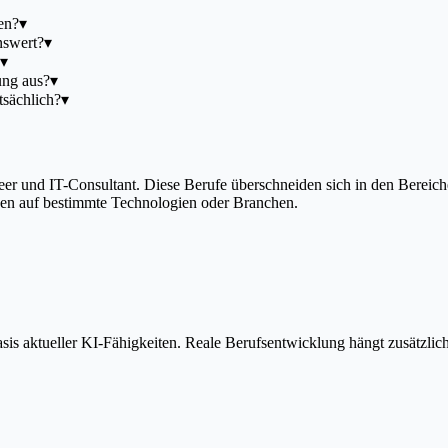
en?
▾
nswert?
▾
▾
ung aus?
▾
sächlich?
▾
eer und IT-Consultant. Diese Berufe überschneiden sich in den Bere
ngen auf bestimmte Technologien oder Branchen.
is aktueller KI-Fähigkeiten. Reale Berufsentwicklung hängt zusätzlic