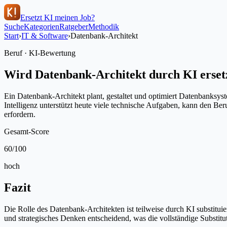
Ersetzt KI meinen Job?
Suche
Kategorien
Ratgeber
Methodik
Start
›
IT & Software
›
Datenbank-Architekt
Beruf · KI-Bewertung
Wird
Datenbank-Architekt
durch KI erset
Ein Datenbank-Architekt plant, gestaltet und optimiert Datenbanksy
Intelligenz unterstützt heute viele technische Aufgaben, kann den B
erfordern.
Gesamt-Score
60
/100
hoch
Fazit
Die Rolle des Datenbank-Architekten ist teilweise durch KI substit
und strategisches Denken entscheidend, was die vollständige Substit