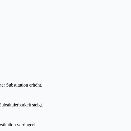
r Substitution erhöht.
stituierbarkeit steigt.
titution verringert.