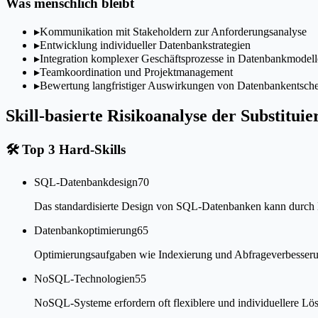
Was menschlich bleibt
▸
Kommunikation mit Stakeholdern zur Anforderungsanalyse
▸
Entwicklung individueller Datenbankstrategien
▸
Integration komplexer Geschäftsprozesse in Datenbankmodell
▸
Teamkoordination und Projektmanagement
▸
Bewertung langfristiger Auswirkungen von Datenbankentsch
Skill-basierte Risikoanalyse der Substituie
🛠
Top 3 Hard-Skills
SQL-Datenbankdesign
70
Das standardisierte Design von SQL-Datenbanken kann durch KI
Datenbankoptimierung
65
Optimierungsaufgaben wie Indexierung und Abfrageverbesserunge
NoSQL-Technologien
55
NoSQL-Systeme erfordern oft flexiblere und individuellere Lös