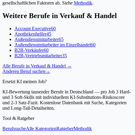
gesellschaftlichen Faktoren ab. Siehe
Methodik
.
Weitere Berufe in
Verkauf & Handel
Account Executive
60
Apothekenhelfer
45
Außendienstmitarbeiter
65
Außendienstmitarbeiter im Einzelhandel
60
B2B-Verkäufer
60
B2B-Vertriebsmitarbeiter
35
Alle Berufe in
Verkauf & Handel
→
Anderen Beruf suchen
→
Ersetzt KI meinen Job?
KI-Bewertung tausender Berufe in Deutschland — pro Job 3 Hard-
und 3 Soft-Skills mit individuellem KI-Substitutions-Risikoscore
und 2-3 Satz-Fazit. Kostenlose Datenbank mit Suche, Kategorien
und Long-Tail-Detailseiten.
Tool & Ratgeber
Berufssuche
Alle Kategorien
Ratgeber
Methodik