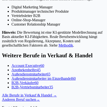
Digital Marketing Manager
Produktmanager technischer Produkte
Vertriebsleiter B2B
Online-Shop-Manager
Customer Relationship Manager
Hinweis:
Die Bewertung ist eine KI-gestützte Modellrechnung auf
Basis aktueller KI-Fähigkeiten. Reale Berufsentwicklung hängt
zusätzlich von Regulierung, Akzeptanz, Kosten und
gesellschaftlichen Faktoren ab. Siehe
Methodik
.
Weitere Berufe in
Verkauf & Handel
Account Executive
60
Apothekenhelfer
45
Außendienstmitarbeiter
65
Außendienstmitarbeiter im Einzelhandel
60
B2B-Verkäufer
60
B2B-Vertriebsmitarbeiter
35
Alle Berufe in
Verkauf & Handel
→
Anderen Beruf suchen
→