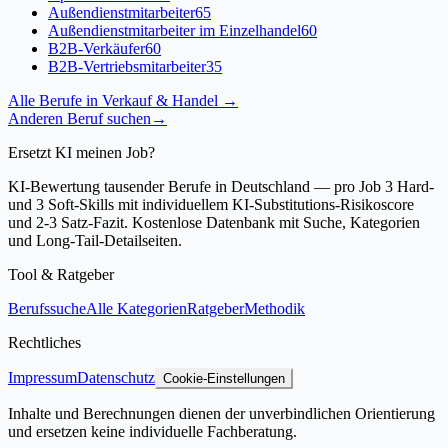
Außendienstmitarbeiter
65
Außendienstmitarbeiter im Einzelhandel
60
B2B-Verkäufer
60
B2B-Vertriebsmitarbeiter
35
Alle Berufe in
Verkauf & Handel
→
Anderen Beruf suchen
→
Ersetzt KI meinen Job?
KI-Bewertung tausender Berufe in Deutschland — pro Job 3 Hard-
und 3 Soft-Skills mit individuellem KI-Substitutions-Risikoscore
und 2-3 Satz-Fazit. Kostenlose Datenbank mit Suche, Kategorien
und Long-Tail-Detailseiten.
Tool & Ratgeber
Berufssuche
Alle Kategorien
Ratgeber
Methodik
Rechtliches
Impressum
Datenschutz
Cookie-Einstellungen
Inhalte und Berechnungen dienen der unverbindlichen Orientierung
und ersetzen keine individuelle Fachberatung.