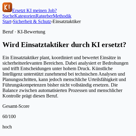
Ersetzt KI meinen Job?
Suche
Kategorien
Ratgeber
Methodik
Start
›
Sicherheit & Schutz
›
Einsatztaktiker
Beruf · KI-Bewertung
Wird
Einsatztaktiker
durch KI ersetzt?
Ein Einsatztaktiker plant, koordiniert und bewertet Einsätze in
sicherheitsrelevanten Bereichen. Dabei analysiert er Bedrohungen
und trifft Entscheidungen unter hohem Druck. Künstliche
Intelligenz unterstützt zunehmend bei technischen Analysen und
Planungsschritten, kann jedoch menschliche Urteilsfähigkeit und
Führungskompetenzen bisher nicht vollständig ersetzen. Die
Balance zwischen automatisierten Prozessen und menschlicher
Kontrolle prägt diesen Beruf.
Gesamt-Score
60
/100
hoch