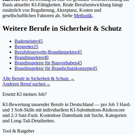
Basis aktueller KI-Fähigkeiten. Reale Berufsentwicklung hängt
zusätzlich von Regulierung, Akzeptanz, Kosten und
gesellschaftlichen Faktoren ab. Siehe
Methodik
.
Weitere Berufe in
Sicherheit & Schutz
Bademeister
45
Bergretter
25
Berufsfeuerwehr-Brandinspektor
45
Brandinspektor
40
Brandinspektor für Bauvorhaben
45
Brandinspektor für Brandschutzkonzepte
45
Alle Berufe in
Sicherheit & Schutz
→
Anderen Beruf suchen
→
Ersetzt KI meinen Job?
KI-Bewertung tausender Berufe in Deutschland — pro Job 3 Hard-
und 3 Soft-Skills mit individuellem KI-Substitutions-Risikoscore
und 2-3 Satz-Fazit. Kostenlose Datenbank mit Suche, Kategorien
und Long-Tail-Detailseiten.
Tool & Ratgeber