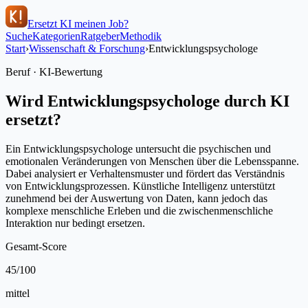
Ersetzt KI meinen Job?
Suche
Kategorien
Ratgeber
Methodik
Start
›
Wissenschaft & Forschung
›
Entwicklungspsychologe
Beruf · KI-Bewertung
Wird
Entwicklungspsychologe
durch KI
ersetzt?
Ein Entwicklungspsychologe untersucht die psychischen und
emotionalen Veränderungen von Menschen über die Lebensspanne.
Dabei analysiert er Verhaltensmuster und fördert das Verständnis
von Entwicklungsprozessen. Künstliche Intelligenz unterstützt
zunehmend bei der Auswertung von Daten, kann jedoch das
komplexe menschliche Erleben und die zwischenmenschliche
Interaktion nur bedingt ersetzen.
Gesamt-Score
45
/100
mittel