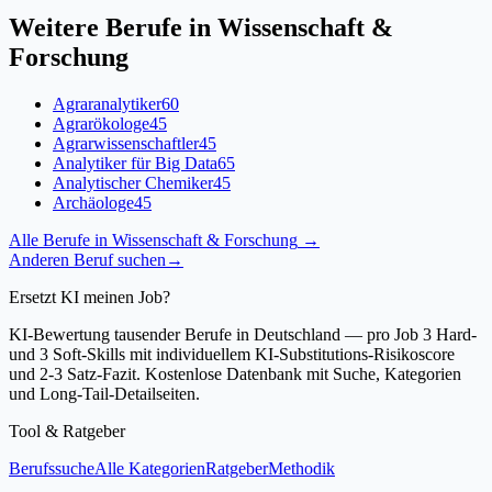
Weitere Berufe in
Wissenschaft &
Forschung
Agraranalytiker
60
Agrarökologe
45
Agrarwissenschaftler
45
Analytiker für Big Data
65
Analytischer Chemiker
45
Archäologe
45
Alle Berufe in
Wissenschaft & Forschung
→
Anderen Beruf suchen
→
Ersetzt KI meinen Job?
KI-Bewertung tausender Berufe in Deutschland — pro Job 3 Hard-
und 3 Soft-Skills mit individuellem KI-Substitutions-Risikoscore
und 2-3 Satz-Fazit. Kostenlose Datenbank mit Suche, Kategorien
und Long-Tail-Detailseiten.
Tool & Ratgeber
Berufssuche
Alle Kategorien
Ratgeber
Methodik