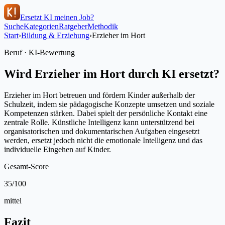
Ersetzt KI meinen Job?
Suche
Kategorien
Ratgeber
Methodik
Start
›
Bildung & Erziehung
›
Erzieher im Hort
Beruf · KI-Bewertung
Wird
Erzieher im Hort
durch KI ersetzt?
Erzieher im Hort betreuen und fördern Kinder außerhalb der
Schulzeit, indem sie pädagogische Konzepte umsetzen und soziale
Kompetenzen stärken. Dabei spielt der persönliche Kontakt eine
zentrale Rolle. Künstliche Intelligenz kann unterstützend bei
organisatorischen und dokumentarischen Aufgaben eingesetzt
werden, ersetzt jedoch nicht die emotionale Intelligenz und das
individuelle Eingehen auf Kinder.
Gesamt-Score
35
/100
mittel
Fazit