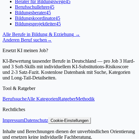
Berater für Bildungswege
45
Berufsschullehrer
45
Bildungsberater
45
Bildungskoordinator
45
Bildungsprojektleiter
45
Alle Berufe in
Bildung & Erziehung
→
Anderen Beruf suchen
→
Ersetzt KI meinen Job?
KI-Bewertung tausender Berufe in Deutschland — pro Job 3 Hard-
und 3 Soft-Skills mit individuellem KI-Substitutions-Risikoscore
und 2-3 Satz-Fazit. Kostenlose Datenbank mit Suche, Kategorien
und Long-Tail-Detailseiten.
Tool & Ratgeber
Berufssuche
Alle Kategorien
Ratgeber
Methodik
Rechtliches
Impressum
Datenschutz
Cookie-Einstellungen
Inhalte und Berechnungen dienen der unverbindlichen Orientierung
und ersetzen keine individuelle Fachberatung.