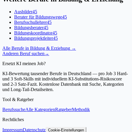
Ausbilder
45
Berater für Bildungswege
45
Berufsschullehrer
45
Bildungsberater
45
Bildungskoordinator
45
Bildungsprojektleiter
45
Alle Berufe in
Bildung & Erziehung
→
Anderen Beruf suchen
→
Ersetzt KI meinen Job?
KI-Bewertung tausender Berufe in Deutschland — pro Job 3 Hard-
und 3 Soft-Skills mit individuellem KI-Substitutions-Risikoscore
und 2-3 Satz-Fazit. Kostenlose Datenbank mit Suche, Kategorien
und Long-Tail-Detailseiten.
Tool & Ratgeber
Berufssuche
Alle Kategorien
Ratgeber
Methodik
Rechtliches
Impressum
Datenschutz
Cookie-Einstellungen