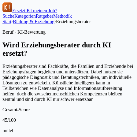
Ersetzt KI meinen Job?
Suche
Kategorien
Ratgeber
Methodik
Start
›
Bildung & Erziehung
›
Erziehungsberater
Beruf · KI-Bewertung
Wird
Erziehungsberater
durch KI
ersetzt?
Erziehungsberater sind Fachkräfte, die Familien und Erziehende bei
Erziehungsfragen begleiten und unterstützen. Dabei nutzen sie
pädagogische Diagnostik und Beratungstechniken, um individuelle
Lösungen zu entwickeln. Künstliche Intelligenz kann in
Teilbereichen wie Datenanalyse und Informationsaufbereitung
helfen, doch die zwischenmenschlichen Kompetenzen bleiben
zentral und sind durch KI nur schwer ersetzbar.
Gesamt-Score
45
/100
mittel