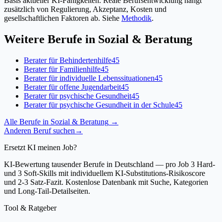
Basis aktueller KI-Fähigkeiten. Reale Berufsentwicklung hängt
zusätzlich von Regulierung, Akzeptanz, Kosten und
gesellschaftlichen Faktoren ab. Siehe
Methodik
.
Weitere Berufe in
Sozial & Beratung
Berater für Behindertenhilfe
45
Berater für Familienhilfe
45
Berater für individuelle Lebenssituationen
45
Berater für offene Jugendarbeit
45
Berater für psychische Gesundheit
45
Berater für psychische Gesundheit in der Schule
45
Alle Berufe in
Sozial & Beratung
→
Anderen Beruf suchen
→
Ersetzt KI meinen Job?
KI-Bewertung tausender Berufe in Deutschland — pro Job 3 Hard-
und 3 Soft-Skills mit individuellem KI-Substitutions-Risikoscore
und 2-3 Satz-Fazit. Kostenlose Datenbank mit Suche, Kategorien
und Long-Tail-Detailseiten.
Tool & Ratgeber