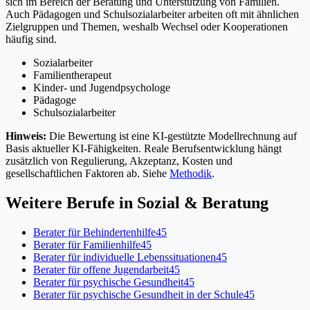
sich im Bereich der Beratung und Unterstützung von Familien.
Auch Pädagogen und Schulsozialarbeiter arbeiten oft mit ähnlichen
Zielgruppen und Themen, weshalb Wechsel oder Kooperationen
häufig sind.
Sozialarbeiter
Familientherapeut
Kinder- und Jugendpsychologe
Pädagoge
Schulsozialarbeiter
Hinweis:
Die Bewertung ist eine KI-gestützte Modellrechnung auf
Basis aktueller KI-Fähigkeiten. Reale Berufsentwicklung hängt
zusätzlich von Regulierung, Akzeptanz, Kosten und
gesellschaftlichen Faktoren ab. Siehe
Methodik
.
Weitere Berufe in
Sozial & Beratung
Berater für Behindertenhilfe
45
Berater für Familienhilfe
45
Berater für individuelle Lebenssituationen
45
Berater für offene Jugendarbeit
45
Berater für psychische Gesundheit
45
Berater für psychische Gesundheit in der Schule
45