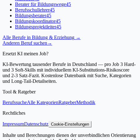
Berater für Bildungswege
45
Berufsschullehrer
45
Bildungsberater
45
Bildungskoordinator
45
Bildungsprojektleiter
45
Alle Berufe in
Bildung & Erziehung
→
Anderen Beruf suchen
→
Ersetzt KI meinen Job?
KI-Bewertung tausender Berufe in Deutschland — pro Job 3 Hard-
und 3 Soft-Skills mit individuellem KI-Substitutions-Risikoscore
und 2-3 Satz-Fazit. Kostenlose Datenbank mit Suche, Kategorien
und Long-Tail-Detailseiten.
Tool & Ratgeber
Berufssuche
Alle Kategorien
Ratgeber
Methodik
Rechtliches
Impressum
Datenschutz
Cookie-Einstellungen
Inhalte und Berechnungen dienen der unverbindlichen Orientierung