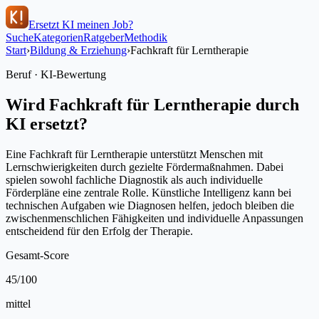
Ersetzt KI meinen Job?
Suche
Kategorien
Ratgeber
Methodik
Start
›
Bildung & Erziehung
›
Fachkraft für Lerntherapie
Beruf · KI-Bewertung
Wird
Fachkraft für Lerntherapie
durch
KI ersetzt?
Eine Fachkraft für Lerntherapie unterstützt Menschen mit
Lernschwierigkeiten durch gezielte Fördermaßnahmen. Dabei
spielen sowohl fachliche Diagnostik als auch individuelle
Förderpläne eine zentrale Rolle. Künstliche Intelligenz kann bei
technischen Aufgaben wie Diagnosen helfen, jedoch bleiben die
zwischenmenschlichen Fähigkeiten und individuelle Anpassungen
entscheidend für den Erfolg der Therapie.
Gesamt-Score
45
/100
mittel