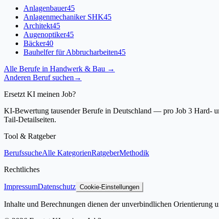
Anlagenbauer
45
Anlagenmechaniker SHK
45
Architekt
45
Augenoptiker
45
Bäcker
40
Bauhelfer für Abbrucharbeiten
45
Alle Berufe in
Handwerk & Bau
→
Anderen Beruf suchen
→
Ersetzt KI meinen Job?
KI-Bewertung tausender Berufe in Deutschland — pro Job 3 Hard- und
Tail-Detailseiten.
Tool & Ratgeber
Berufssuche
Alle Kategorien
Ratgeber
Methodik
Rechtliches
Impressum
Datenschutz
Cookie-Einstellungen
Inhalte und Berechnungen dienen der unverbindlichen Orientierung un