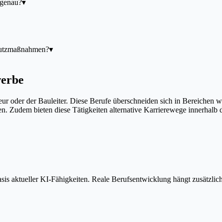
 genau?
▾
hutzmaßnahmen?
▾
werbe
r oder der Bauleiter. Diese Berufe überschneiden sich in Bereichen wi
en. Zudem bieten diese Tätigkeiten alternative Karrierewege innerhal
is aktueller KI-Fähigkeiten. Reale Berufsentwicklung hängt zusätzlic