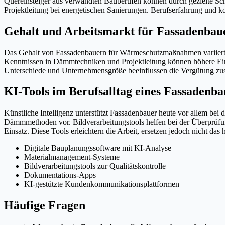
Quereinsteiger aus verwandten Bauberufen können durch gezielte S
Projektleitung bei energetischen Sanierungen. Berufserfahrung und kon
Gehalt und Arbeitsmarkt für Fassadenba
Das Gehalt von Fassadenbauern für Wärmeschutzmaßnahmen variiert je
Kenntnissen in Dämmtechniken und Projektleitung können höhere Ein
Unterschiede und Unternehmensgröße beeinflussen die Vergütung zus
KI-Tools im Berufsalltag eines Fassadenba
Künstliche Intelligenz unterstützt Fassadenbauer heute vor allem be
Dämmmethoden vor. Bildverarbeitungstools helfen bei der Überpr
Einsatz. Diese Tools erleichtern die Arbeit, ersetzen jedoch nicht da
Digitale Bauplanungssoftware mit KI-Analyse
Materialmanagement-Systeme
Bildverarbeitungstools zur Qualitätskontrolle
Dokumentations-Apps
KI-gestützte Kundenkommunikationsplattformen
Häufige Fragen