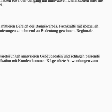
mfassen etwa den Umgang mit innovativen Dämmstoffen oder die
d.
mittleren Bereich des Baugewerbes. Fachkräfte mit speziellen
 Sanierungen zunehmend an Bedeutung gewinnen. Regionale
oftwarelösungen analysieren Gebäudedaten und schlagen passende
unikation mit Kunden kommen KI-gestützte Anwendungen zum