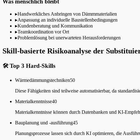
Was menschlich bleibt
▸
Handwerkliches Anbringen von Dämmmaterialien
▸
Anpassung an individuelle Baustellenbedingungen
▸
Kundenberatung und Kommunikation
▸
Teamkoordination vor Ort
▸
Problemlösung bei unerwarteten Herausforderungen
Skill-basierte Risikoanalyse der Substituie
🛠
Top 3 Hard-Skills
Wärmedämmungstechniken
50
Diese Fähigkeiten sind teilweise automatisierbar, da standardi
Materialkenntnisse
40
Materialkenntnisse können durch Datenbanken und KI-Empfehlu
Bauplanung und -ausführung
45
Planungsprozesse lassen sich durch KI optimieren, die Ausfüh