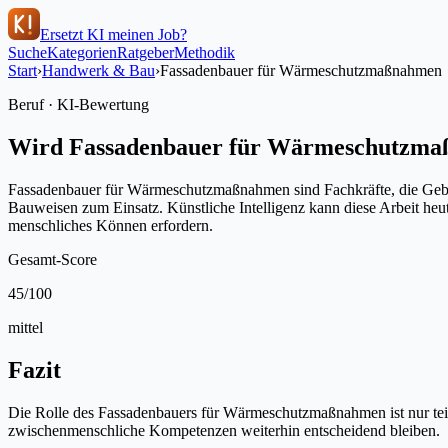
Ersetzt KI meinen Job?
Suche
Kategorien
Ratgeber
Methodik
Start
›
Handwerk & Bau
›
Fassadenbauer für Wärmeschutzmaßnahmen
Beruf · KI-Bewertung
Wird
Fassadenbauer für Wärmeschutzm
Fassadenbauer für Wärmeschutzmaßnahmen sind Fachkräfte, die Gebäu
Bauweisen zum Einsatz. Künstliche Intelligenz kann diese Arbeit heu
menschliches Können erfordern.
Gesamt-Score
45
/100
mittel
Fazit
Die Rolle des Fassadenbauers für Wärmeschutzmaßnahmen ist nur teilw
zwischenmenschliche Kompetenzen weiterhin entscheidend bleiben.