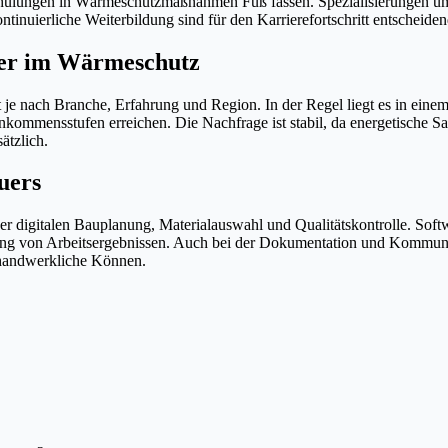
chulungen in Wärmeschutzmaßnahmen Fuß fassen. Spezialisierungen u
tinuierliche Weiterbildung sind für den Karrierefortschritt entscheiden
uer im Wärmeschutz
 nach Branche, Erfahrung und Region. In der Regel liegt es in einem 
kommensstufen erreichen. Die Nachfrage ist stabil, da energetische
ätzlich.
uers
i der digitalen Bauplanung, Materialauswahl und Qualitätskontrolle. S
üfung von Arbeitsergebnissen. Auch bei der Dokumentation und Komm
s handwerkliche Können.