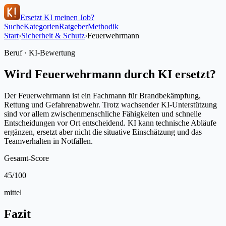
Ersetzt KI meinen Job?
Suche
Kategorien
Ratgeber
Methodik
Start
›
Sicherheit & Schutz
›
Feuerwehrmann
Beruf · KI-Bewertung
Wird
Feuerwehrmann
durch KI ersetzt?
Der Feuerwehrmann ist ein Fachmann für Brandbekämpfung,
Rettung und Gefahrenabwehr. Trotz wachsender KI-Unterstützung
sind vor allem zwischenmenschliche Fähigkeiten und schnelle
Entscheidungen vor Ort entscheidend. KI kann technische Abläufe
ergänzen, ersetzt aber nicht die situative Einschätzung und das
Teamverhalten in Notfällen.
Gesamt-Score
45
/100
mittel
Fazit