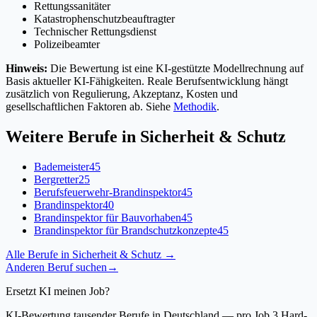
Rettungssanitäter
Katastrophenschutzbeauftragter
Technischer Rettungsdienst
Polizeibeamter
Hinweis:
Die Bewertung ist eine KI-gestützte Modellrechnung auf
Basis aktueller KI-Fähigkeiten. Reale Berufsentwicklung hängt
zusätzlich von Regulierung, Akzeptanz, Kosten und
gesellschaftlichen Faktoren ab. Siehe
Methodik
.
Weitere Berufe in
Sicherheit & Schutz
Bademeister
45
Bergretter
25
Berufsfeuerwehr-Brandinspektor
45
Brandinspektor
40
Brandinspektor für Bauvorhaben
45
Brandinspektor für Brandschutzkonzepte
45
Alle Berufe in
Sicherheit & Schutz
→
Anderen Beruf suchen
→
Ersetzt KI meinen Job?
KI-Bewertung tausender Berufe in Deutschland — pro Job 3 Hard-