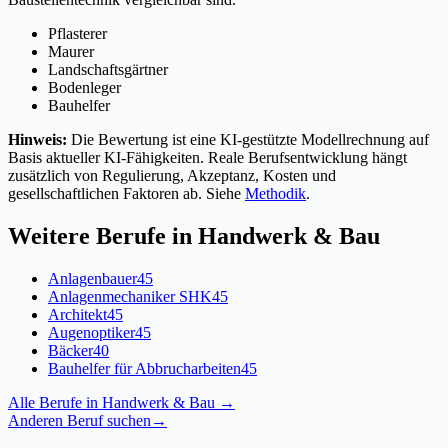
Pflasterer
Maurer
Landschaftsgärtner
Bodenleger
Bauhelfer
Hinweis:
Die Bewertung ist eine KI-gestützte Modellrechnung auf
Basis aktueller KI-Fähigkeiten. Reale Berufsentwicklung hängt
zusätzlich von Regulierung, Akzeptanz, Kosten und
gesellschaftlichen Faktoren ab. Siehe
Methodik
.
Weitere Berufe in
Handwerk & Bau
Anlagenbauer
45
Anlagenmechaniker SHK
45
Architekt
45
Augenoptiker
45
Bäcker
40
Bauhelfer für Abbrucharbeiten
45
Alle Berufe in
Handwerk & Bau
→
Anderen Beruf suchen
→