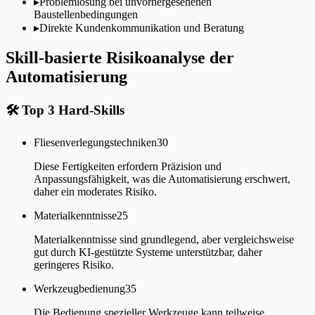
▸
Problemlösung bei unvorhergesehenen
Baustellenbedingungen
▸
Direkte Kundenkommunikation und Beratung
Skill-basierte Risikoanalyse der
Automatisierung
🛠
Top 3 Hard-Skills
Fliesenverlegungstechniken
30
Diese Fertigkeiten erfordern Präzision und
Anpassungsfähigkeit, was die Automatisierung erschwert,
daher ein moderates Risiko.
Materialkenntnisse
25
Materialkenntnisse sind grundlegend, aber vergleichsweise
gut durch KI-gestützte Systeme unterstützbar, daher
geringeres Risiko.
Werkzeugbedienung
35
Die Bedienung spezieller Werkzeuge kann teilweise