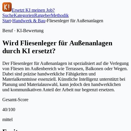
Ersetzt KI meinen Job?
Suche
Kategorien
Ratgeber
Methodik
Start
›
Handwerk & Bau
›
Fliesenleger für Außenanlagen
Beruf · KI-Bewertung
Wird
Fliesenleger für Außenanlagen
durch KI ersetzt?
Der Fliesenleger für Außenanlagen ist spezialisiert auf die Verlegung
von Fliesen im Außenbereich wie Terrassen, Balkonen oder Wegen.
Dabei sind präzise handwerkliche Fähigkeiten und
Materialkenntnisse essenziell. Künstliche Intelligenz unterstützt bei
Planung und Materialauswahl, kann jedoch den handwerklichen
und kommunikativen Anteil der Arbeit nur begrenzt ersetzen.
Gesamt-Score
40
/100
mittel