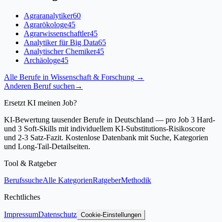
Agraranalytiker
60
Agrarökologe
45
Agrarwissenschaftler
45
Analytiker für Big Data
65
Analytischer Chemiker
45
Archäologe
45
Alle Berufe in
Wissenschaft & Forschung
→
Anderen Beruf suchen
→
Ersetzt KI meinen Job?
KI-Bewertung tausender Berufe in Deutschland — pro Job 3 Hard-
und 3 Soft-Skills mit individuellem KI-Substitutions-Risikoscore
und 2-3 Satz-Fazit. Kostenlose Datenbank mit Suche, Kategorien
und Long-Tail-Detailseiten.
Tool & Ratgeber
Berufssuche
Alle Kategorien
Ratgeber
Methodik
Rechtliches
Impressum
Datenschutz
Cookie-Einstellungen