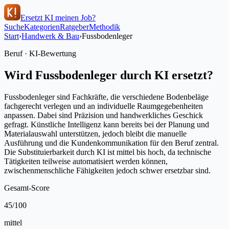
Ersetzt KI meinen Job?
Suche
Kategorien
Ratgeber
Methodik
Start
›
Handwerk & Bau
›
Fussbodenleger
Beruf · KI-Bewertung
Wird
Fussbodenleger
durch KI ersetzt?
Fussbodenleger sind Fachkräfte, die verschiedene Bodenbeläge
fachgerecht verlegen und an individuelle Raumgegebenheiten
anpassen. Dabei sind Präzision und handwerkliches Geschick
gefragt. Künstliche Intelligenz kann bereits bei der Planung und
Materialauswahl unterstützen, jedoch bleibt die manuelle
Ausführung und die Kundenkommunikation für den Beruf zentral.
Die Substituierbarkeit durch KI ist mittel bis hoch, da technische
Tätigkeiten teilweise automatisiert werden können,
zwischenmenschliche Fähigkeiten jedoch schwer ersetzbar sind.
Gesamt-Score
45
/100
mittel