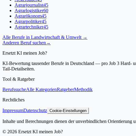
Agrarjournalist
45
Agrarlogistiker
60
Agrarökonom
45
Agrarpolitiker
45
Agrartechniker
45
Alle Berufe in
Landwirtschaft & Umwelt
→
Anderen Beruf suchen
→
Ersetzt KI meinen Job?
KI-Bewertung tausender Berufe in Deutschland — pro Job 3 Hard- und
Tail-Detailseiten.
Tool & Ratgeber
Berufssuche
Alle Kategorien
Ratgeber
Methodik
Rechtliches
Impressum
Datenschutz
Cookie-Einstellungen
Inhalte und Berechnungen dienen der unverbindlichen Orientierung un
©
2026
Ersetzt KI meinen Job?