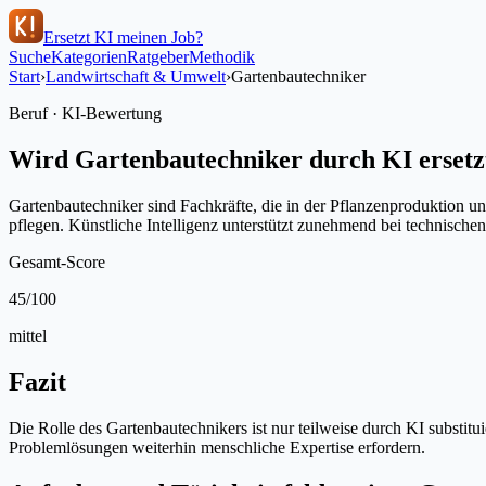
Ersetzt KI meinen Job?
Suche
Kategorien
Ratgeber
Methodik
Start
›
Landwirtschaft & Umwelt
›
Gartenbautechniker
Beruf · KI-Bewertung
Wird
Gartenbautechniker
durch KI ersetz
Gartenbautechniker sind Fachkräfte, die in der Pflanzenproduktion un
pflegen. Künstliche Intelligenz unterstützt zunehmend bei technischen
Gesamt-Score
45
/100
mittel
Fazit
Die Rolle des Gartenbautechnikers ist nur teilweise durch KI subst
Problemlösungen weiterhin menschliche Expertise erfordern.