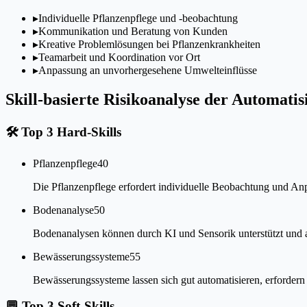
▸
Individuelle Pflanzenpflege und -beobachtung
▸
Kommunikation und Beratung von Kunden
▸
Kreative Problemlösungen bei Pflanzenkrankheiten
▸
Teamarbeit und Koordination vor Ort
▸
Anpassung an unvorhergesehene Umwelteinflüsse
Skill-basierte Risikoanalyse der Automati
🛠
Top 3 Hard-Skills
Pflanzenpflege
40
Die Pflanzenpflege erfordert individuelle Beobachtung und Anpa
Bodenanalyse
50
Bodenanalysen können durch KI und Sensorik unterstützt und aut
Bewässerungssysteme
55
Bewässerungssysteme lassen sich gut automatisieren, erford
💬
Top 3 Soft-Skills