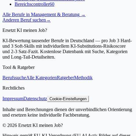
Bereichscontroller
60
Alle Berufe in
Management & Beratung
→
Anderen Beruf suchen
→
Ersetzt KI meinen Job?
KI-Bewertung tausender Berufe in Deutschland — pro Job 3 Hard-
und 3 Soft-Skills mit individuellem KI-Substitutions-Risikoscore
und 2-3 Satz-Fazit. Kostenlose Datenbank mit Suche, Kategorien
und Long-Tail-Detailseiten.
Tool & Ratgeber
Berufssuche
Alle Kategorien
Ratgeber
Methodik
Rechtliches
Impressum
Datenschutz
Cookie-Einstellungen
Inhalte und Berechnungen dienen der unverbindlichen Orientierung
und ersetzen keine individuelle Fachberatung.
©
2026
Ersetzt KI meinen Job?
Hinweis gemäß EU-KI-Verordnung (EU AI Act): Bilder auf dieser