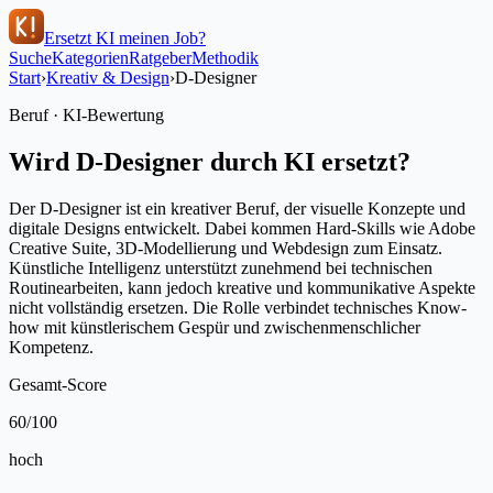
Ersetzt KI meinen Job?
Suche
Kategorien
Ratgeber
Methodik
Start
›
Kreativ & Design
›
D-Designer
Beruf · KI-Bewertung
Wird
D-Designer
durch KI ersetzt?
Der D-Designer ist ein kreativer Beruf, der visuelle Konzepte und
digitale Designs entwickelt. Dabei kommen Hard-Skills wie Adobe
Creative Suite, 3D-Modellierung und Webdesign zum Einsatz.
Künstliche Intelligenz unterstützt zunehmend bei technischen
Routinearbeiten, kann jedoch kreative und kommunikative Aspekte
nicht vollständig ersetzen. Die Rolle verbindet technisches Know-
how mit künstlerischem Gespür und zwischenmenschlicher
Kompetenz.
Gesamt-Score
60
/100
hoch