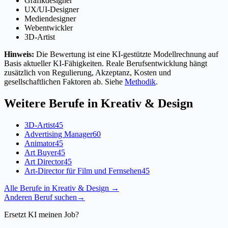
Grafikdesigner
UX/UI-Designer
Mediendesigner
Webentwickler
3D-Artist
Hinweis:
Die Bewertung ist eine KI-gestützte Modellrechnung auf
Basis aktueller KI-Fähigkeiten. Reale Berufsentwicklung hängt
zusätzlich von Regulierung, Akzeptanz, Kosten und
gesellschaftlichen Faktoren ab. Siehe
Methodik
.
Weitere Berufe in
Kreativ & Design
3D-Artist
45
Advertising Manager
60
Animator
45
Art Buyer
45
Art Director
45
Art-Director für Film und Fernsehen
45
Alle Berufe in
Kreativ & Design
→
Anderen Beruf suchen
→
Ersetzt KI meinen Job?