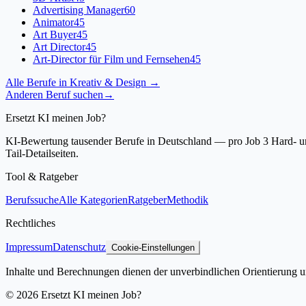
Advertising Manager
60
Animator
45
Art Buyer
45
Art Director
45
Art-Director für Film und Fernsehen
45
Alle Berufe in
Kreativ & Design
→
Anderen Beruf suchen
→
Ersetzt KI meinen Job?
KI-Bewertung tausender Berufe in Deutschland — pro Job 3 Hard- und
Tail-Detailseiten.
Tool & Ratgeber
Berufssuche
Alle Kategorien
Ratgeber
Methodik
Rechtliches
Impressum
Datenschutz
Cookie-Einstellungen
Inhalte und Berechnungen dienen der unverbindlichen Orientierung un
©
2026
Ersetzt KI meinen Job?