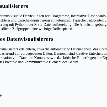
ualisierers
 daraus visuelle Darstellungen wie Diagramme, interaktive Dashboards o
cklern und Entscheidungsträgern eingebunden. Typische Tätigkeiten u
ng mit Python oder R zur Datenaufbereitung. Die Arbeitsumgebung ist
edliche Zielgruppen eine wichtige Rolle spielen.
s Datenvisualisierers
sualisierers erleichtern, etwa die automatische Datenanalyse, das Erke
asierend auf vorgegebenen Daten. Dennoch sind kreative Entscheidung
pretation von Daten im Kontext sowie das kritische Hinterfragen der E
ht das kreative und kommunikative Element des Berufs.
ng