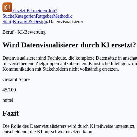
Ersetzt KI meinen Job?
Suche
Kategorien
Ratgeber
Methodik
Start
›
Kreativ & Design
›
Datenvisualisierer
Beruf · KI-Bewertung
Wird
Datenvisualisierer
durch KI ersetzt?
Datenvisualisierer sind Fachleute, die komplexe Datensätze in ansch
für verschiedene Zielgruppen aufzubereiten. Künstliche Intelligenz u
Kommunikation mit Stakeholdern nicht vollständig ersetzen.
Gesamt-Score
45
/100
mittel
Fazit
Die Rolle des Datenvisualisierers wird durch KI teilweise unterstüt
entscheidend, die KI nur schwer ersetzen kann.