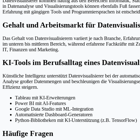
Datenvisualisierer kommen häufig aus den Bereichen Informatik, Stati
in Datenanalyse und Visualisierungstools können ebenfalls Fuß fass
Erfahrung mit gängigen Tools und Programmiersprachen ist entscheide
Gehalt und Arbeitsmarkt für Datenvisualis
Das Gehalt von Datenvisualisierern variiert je nach Branche, Erfah
im unteren bis mittleren Bereich, während erfahrene Fachkräfte mit 
IT, Finanzen und Marketing.
KI-Tools im Berufsalltag eines Datenvisual
Künstliche Intelligenz unterstützt Datenvisualisierer bei der automa
Analyse großer Datenmengen und beschleunigen die Visualisierungser
Effizienz steigern.
Tableau mit KI-Erweiterungen
Power BI mit AI-Features
Google Data Studio mit ML-Integration
Automatisierte Dashboard-Generatoren
Python-Bibliotheken mit KI-Unterstützung (z.B. TensorFlow)
Häufige Fragen