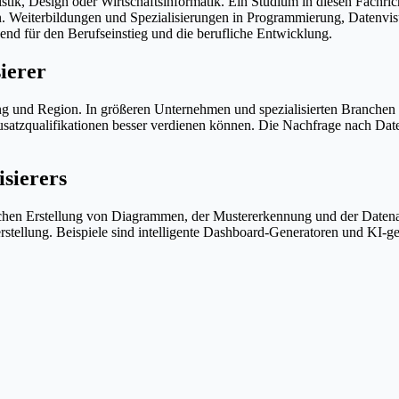
stik, Design oder Wirtschaftsinformatik. Ein Studium in diesen Fachri
en. Weiterbildungen und Spezialisierungen in Programmierung, Datenvi
nd für den Berufseinstieg und die berufliche Entwicklung.
ierer
rung und Region. In größeren Unternehmen und spezialisierten Branche
Zusatzqualifikationen besser verdienen können. Die Nachfrage nach Dat
isierers
tischen Erstellung von Diagrammen, der Mustererkennung und der Datenau
stellung. Beispiele sind intelligente Dashboard-Generatoren und KI-g