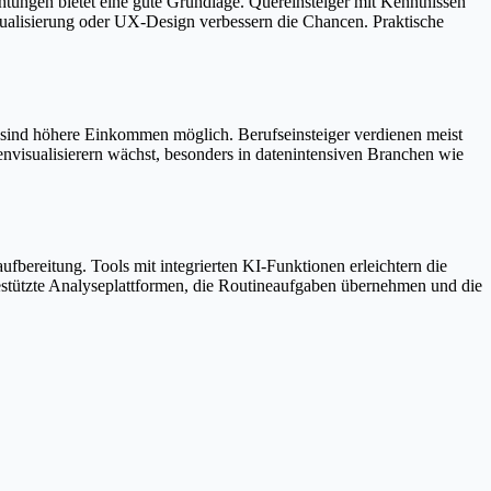
chtungen bietet eine gute Grundlage. Quereinsteiger mit Kenntnissen
sualisierung oder UX-Design verbessern die Chancen. Praktische
n sind höhere Einkommen möglich. Berufseinsteiger verdienen meist
envisualisierern wächst, besonders in datenintensiven Branchen wie
fbereitung. Tools mit integrierten KI-Funktionen erleichtern die
estützte Analyseplattformen, die Routineaufgaben übernehmen und die