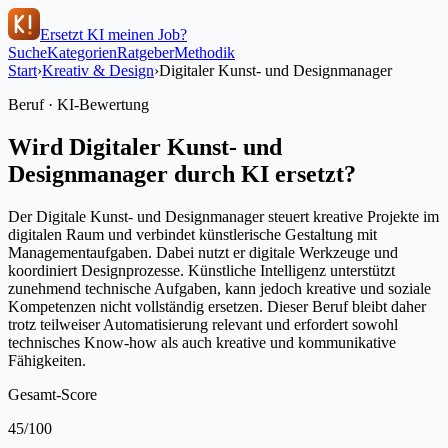
Ersetzt KI meinen Job?
Suche
Kategorien
Ratgeber
Methodik
Start
›
Kreativ & Design
›
Digitaler Kunst- und Designmanager
Beruf · KI-Bewertung
Wird
Digitaler Kunst- und
Designmanager
durch KI ersetzt?
Der Digitale Kunst- und Designmanager steuert kreative Projekte im
digitalen Raum und verbindet künstlerische Gestaltung mit
Managementaufgaben. Dabei nutzt er digitale Werkzeuge und
koordiniert Designprozesse. Künstliche Intelligenz unterstützt
zunehmend technische Aufgaben, kann jedoch kreative und soziale
Kompetenzen nicht vollständig ersetzen. Dieser Beruf bleibt daher
trotz teilweiser Automatisierung relevant und erfordert sowohl
technisches Know-how als auch kreative und kommunikative
Fähigkeiten.
Gesamt-Score
45
/100