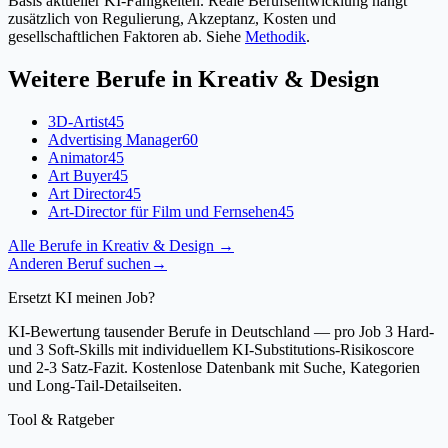
Basis aktueller KI-Fähigkeiten. Reale Berufsentwicklung hängt
zusätzlich von Regulierung, Akzeptanz, Kosten und
gesellschaftlichen Faktoren ab. Siehe
Methodik
.
Weitere Berufe in
Kreativ & Design
3D-Artist
45
Advertising Manager
60
Animator
45
Art Buyer
45
Art Director
45
Art-Director für Film und Fernsehen
45
Alle Berufe in
Kreativ & Design
→
Anderen Beruf suchen
→
Ersetzt KI meinen Job?
KI-Bewertung tausender Berufe in Deutschland — pro Job 3 Hard-
und 3 Soft-Skills mit individuellem KI-Substitutions-Risikoscore
und 2-3 Satz-Fazit. Kostenlose Datenbank mit Suche, Kategorien
und Long-Tail-Detailseiten.
Tool & Ratgeber