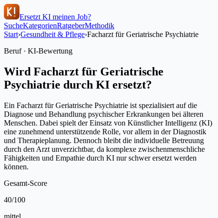
Ersetzt KI meinen Job?
Suche
Kategorien
Ratgeber
Methodik
Start
›
Gesundheit & Pflege
›
Facharzt für Geriatrische Psychiatrie
Beruf · KI-Bewertung
Wird
Facharzt für Geriatrische
Psychiatrie
durch KI ersetzt?
Ein Facharzt für Geriatrische Psychiatrie ist spezialisiert auf die
Diagnose und Behandlung psychischer Erkrankungen bei älteren
Menschen. Dabei spielt der Einsatz von Künstlicher Intelligenz (KI)
eine zunehmend unterstützende Rolle, vor allem in der Diagnostik
und Therapieplanung. Dennoch bleibt die individuelle Betreuung
durch den Arzt unverzichtbar, da komplexe zwischenmenschliche
Fähigkeiten und Empathie durch KI nur schwer ersetzt werden
können.
Gesamt-Score
40
/100
mittel