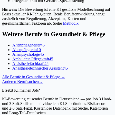
Pflegefachkraft mit Geriatrie-Spezialisierung
Hinweis:
Die Bewertung ist eine KI-gestützte Modellrechnung auf
Basis aktueller KI-Fähigkeiten. Reale Berufsentwicklung hängt
zusätzlich von Regulierung, Akzeptanz, Kosten und
gesellschaftlichen Faktoren ab. Siehe
Methodik
.
Weitere Berufe in
Gesundheit & Pflege
Altenpflegehelfer
45
Altenpfleger:in
10
Altenpsychologe
45
Ambulante Pflegekraft
45
Anästhesiefachkraft
45
Anästhesietechnischer Assistent
45
Alle Berufe in
Gesundheit & Pflege
→
Anderen Beruf suchen
→
Ersetzt KI meinen Job?
KI-Bewertung tausender Berufe in Deutschland — pro Job 3 Hard-
und 3 Soft-Skills mit individuellem KI-Substitutions-Risikoscore
und 2-3 Satz-Fazit. Kostenlose Datenbank mit Suche, Kategorien
und Long-Tail-Detailseiten.