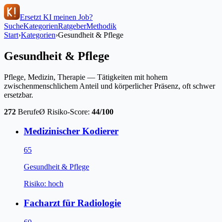
Ersetzt KI meinen Job?
Suche
Kategorien
Ratgeber
Methodik
Start
›
Kategorien
›
Gesundheit & Pflege
Gesundheit & Pflege
Pflege, Medizin, Therapie — Tätigkeiten mit hohem
zwischenmenschlichem Anteil und körperlicher Präsenz, oft schwer
ersetzbar.
272
Berufe
Ø Risiko-Score:
44
/100
Medizinischer Kodierer
65
Gesundheit & Pflege
Risiko:
hoch
Facharzt für Radiologie