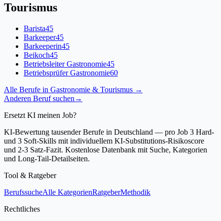
Tourismus
Barista
45
Barkeeper
45
Barkeeperin
45
Beikoch
45
Betriebsleiter Gastronomie
45
Betriebsprüfer Gastronomie
60
Alle Berufe in
Gastronomie & Tourismus
→
Anderen Beruf suchen
→
Ersetzt KI meinen Job?
KI-Bewertung tausender Berufe in Deutschland — pro Job 3 Hard-
und 3 Soft-Skills mit individuellem KI-Substitutions-Risikoscore
und 2-3 Satz-Fazit. Kostenlose Datenbank mit Suche, Kategorien
und Long-Tail-Detailseiten.
Tool & Ratgeber
Berufssuche
Alle Kategorien
Ratgeber
Methodik
Rechtliches