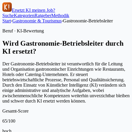
Ersetzt KI meinen Job?
Suche
Kategorien
Ratgeber
Methodik
Start
›
Gastronomie & Tourismus
›
Gastronomie-Betriebsleiter
Beruf · KI-Bewertung
Wird
Gastronomie-Betriebsleiter
durch
KI ersetzt?
Der Gastronomie-Betriebsleiter ist verantwortlich für die Leitung
und Organisation gastronomischer Einrichtungen wie Restaurants,
Hotels oder Catering-Unternehmen. Er steuert
betriebswirtschaftliche Prozesse, Personal und Qualitätssicherung.
Durch den Einsatz von Künstlicher Intelligenz (KI) verändern sich
einige administrative und analytische Aufgaben, wobei
zwischenmenschliche Kompetenzen weiterhin unverzichtbar bleiben
und schwer durch KI ersetzt werden können.
Gesamt-Score
65
/100
hoch