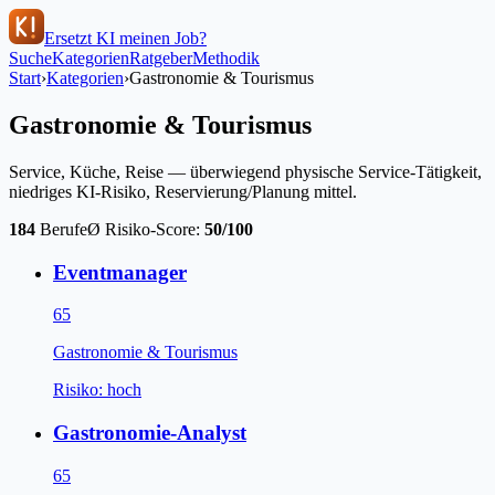
Ersetzt KI meinen Job?
Suche
Kategorien
Ratgeber
Methodik
Start
›
Kategorien
›
Gastronomie & Tourismus
Gastronomie & Tourismus
Service, Küche, Reise — überwiegend physische Service-Tätigkeit,
niedriges KI-Risiko, Reservierung/Planung mittel.
184
Berufe
Ø Risiko-Score:
50
/100
Eventmanager
65
Gastronomie & Tourismus
Risiko:
hoch
Gastronomie-Analyst
65