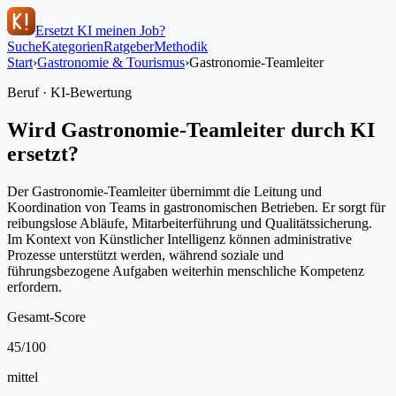
Ersetzt KI meinen Job?
Suche
Kategorien
Ratgeber
Methodik
Start
›
Gastronomie & Tourismus
›
Gastronomie-Teamleiter
Beruf · KI-Bewertung
Wird
Gastronomie-Teamleiter
durch KI
ersetzt?
Der Gastronomie-Teamleiter übernimmt die Leitung und
Koordination von Teams in gastronomischen Betrieben. Er sorgt für
reibungslose Abläufe, Mitarbeiterführung und Qualitätssicherung.
Im Kontext von Künstlicher Intelligenz können administrative
Prozesse unterstützt werden, während soziale und
führungsbezogene Aufgaben weiterhin menschliche Kompetenz
erfordern.
Gesamt-Score
45
/100
mittel