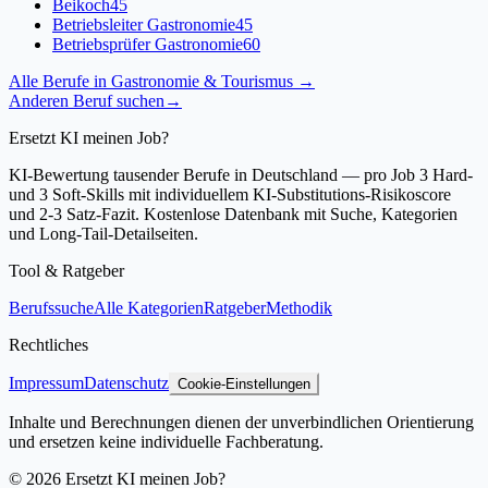
Beikoch
45
Betriebsleiter Gastronomie
45
Betriebsprüfer Gastronomie
60
Alle Berufe in
Gastronomie & Tourismus
→
Anderen Beruf suchen
→
Ersetzt KI meinen Job?
KI-Bewertung tausender Berufe in Deutschland — pro Job 3 Hard-
und 3 Soft-Skills mit individuellem KI-Substitutions-Risikoscore
und 2-3 Satz-Fazit. Kostenlose Datenbank mit Suche, Kategorien
und Long-Tail-Detailseiten.
Tool & Ratgeber
Berufssuche
Alle Kategorien
Ratgeber
Methodik
Rechtliches
Impressum
Datenschutz
Cookie-Einstellungen
Inhalte und Berechnungen dienen der unverbindlichen Orientierung
und ersetzen keine individuelle Fachberatung.
©
2026
Ersetzt KI meinen Job?