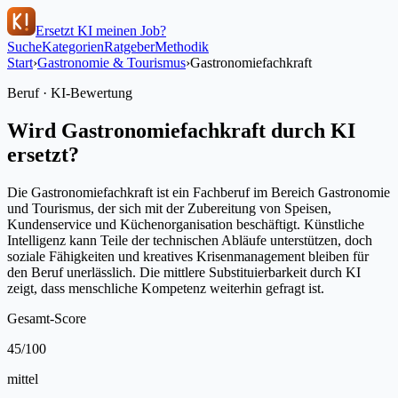
Ersetzt KI meinen Job?
Suche
Kategorien
Ratgeber
Methodik
Start
›
Gastronomie & Tourismus
›
Gastronomiefachkraft
Beruf · KI-Bewertung
Wird
Gastronomiefachkraft
durch KI
ersetzt?
Die Gastronomiefachkraft ist ein Fachberuf im Bereich Gastronomie
und Tourismus, der sich mit der Zubereitung von Speisen,
Kundenservice und Küchenorganisation beschäftigt. Künstliche
Intelligenz kann Teile der technischen Abläufe unterstützen, doch
soziale Fähigkeiten und kreatives Krisenmanagement bleiben für
den Beruf unerlässlich. Die mittlere Substituierbarkeit durch KI
zeigt, dass menschliche Kompetenz weiterhin gefragt ist.
Gesamt-Score
45
/100
mittel