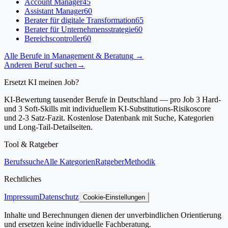
Account Manager
45
Assistant Manager
60
Berater für digitale Transformation
65
Berater für Unternehmensstrategie
60
Bereichscontroller
60
Alle Berufe in
Management & Beratung
→
Anderen Beruf suchen
→
Ersetzt KI meinen Job?
KI-Bewertung tausender Berufe in Deutschland — pro Job 3 Hard-
und 3 Soft-Skills mit individuellem KI-Substitutions-Risikoscore
und 2-3 Satz-Fazit. Kostenlose Datenbank mit Suche, Kategorien
und Long-Tail-Detailseiten.
Tool & Ratgeber
Berufssuche
Alle Kategorien
Ratgeber
Methodik
Rechtliches
Impressum
Datenschutz
Cookie-Einstellungen
Inhalte und Berechnungen dienen der unverbindlichen Orientierung
und ersetzen keine individuelle Fachberatung.