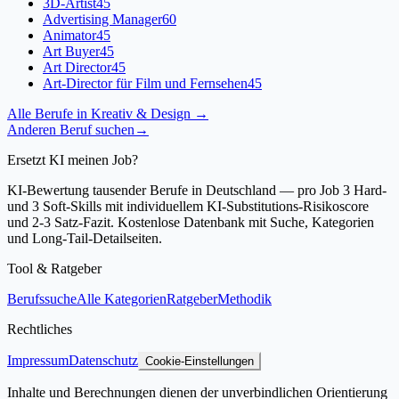
3D-Artist
45
Advertising Manager
60
Animator
45
Art Buyer
45
Art Director
45
Art-Director für Film und Fernsehen
45
Alle Berufe in
Kreativ & Design
→
Anderen Beruf suchen
→
Ersetzt KI meinen Job?
KI-Bewertung tausender Berufe in Deutschland — pro Job 3 Hard-
und 3 Soft-Skills mit individuellem KI-Substitutions-Risikoscore
und 2-3 Satz-Fazit. Kostenlose Datenbank mit Suche, Kategorien
und Long-Tail-Detailseiten.
Tool & Ratgeber
Berufssuche
Alle Kategorien
Ratgeber
Methodik
Rechtliches
Impressum
Datenschutz
Cookie-Einstellungen
Inhalte und Berechnungen dienen der unverbindlichen Orientierung