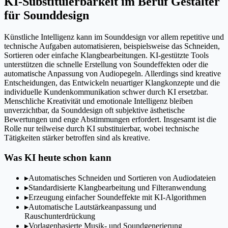
KI-Substituierbarkeit im Beruf Gestalter
für Sounddesign
Künstliche Intelligenz kann im Sounddesign vor allem repetitive und
technische Aufgaben automatisieren, beispielsweise das Schneiden,
Sortieren oder einfache Klangbearbeitungen. KI-gestützte Tools
unterstützen die schnelle Erstellung von Soundeffekten oder die
automatische Anpassung von Audiopegeln. Allerdings sind kreative
Entscheidungen, das Entwickeln neuartiger Klangkonzepte und die
individuelle Kundenkommunikation schwer durch KI ersetzbar.
Menschliche Kreativität und emotionale Intelligenz bleiben
unverzichtbar, da Sounddesign oft subjektive ästhetische
Bewertungen und enge Abstimmungen erfordert. Insgesamt ist die
Rolle nur teilweise durch KI substituierbar, wobei technische
Tätigkeiten stärker betroffen sind als kreative.
Was KI heute schon kann
▸
Automatisches Schneiden und Sortieren von Audiodateien
▸
Standardisierte Klangbearbeitung und Filteranwendung
▸
Erzeugung einfacher Soundeffekte mit KI-Algorithmen
▸
Automatische Lautstärkeanpassung und
Rauschunterdrückung
▸
Vorlagenbasierte Musik- und Soundgenerierung