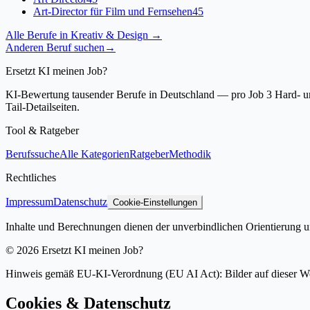
Art-Director für Film und Fernsehen
45
Alle Berufe in
Kreativ & Design
→
Anderen Beruf suchen
→
Ersetzt KI meinen Job?
KI-Bewertung tausender Berufe in Deutschland — pro Job 3 Hard- und
Tail-Detailseiten.
Tool & Ratgeber
Berufssuche
Alle Kategorien
Ratgeber
Methodik
Rechtliches
Impressum
Datenschutz
Cookie-Einstellungen
Inhalte und Berechnungen dienen der unverbindlichen Orientierung un
©
2026
Ersetzt KI meinen Job?
Hinweis gemäß EU-KI-Verordnung (EU AI Act): Bilder auf dieser Websit
Cookies & Datenschutz