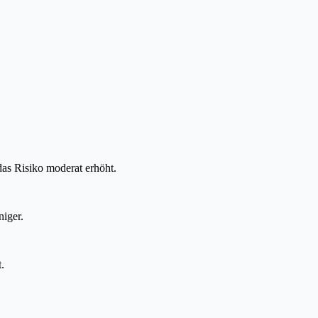
das Risiko moderat erhöht.
niger.
.