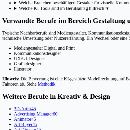
Welche Branchen beschäftigen Gestalter für visuelle Kommu
Welche KI-Tools sind im Berufsalltag hilfreich?
▾
Verwandte Berufe im Bereich Gestaltung
Typische Nachbarberufe sind Mediengestalter, Kommunikationsdesigne
technische Umsetzung oder Nutzererfahrung. Ein Wechsel oder eine Spe
Mediengestalter Digital und Print
Kommunikationsdesigner
UX/UI-Designer
Grafikdesigner
Illustrator
Hinweis:
Die Bewertung ist eine KI-gestützte Modellrechnung auf Bas
Faktoren ab. Siehe
Methodik
.
Weitere Berufe in
Kreativ & Design
3D-Artist
45
Advertising Manager
60
Animator
45
Art Buyer
45
Art Director
45